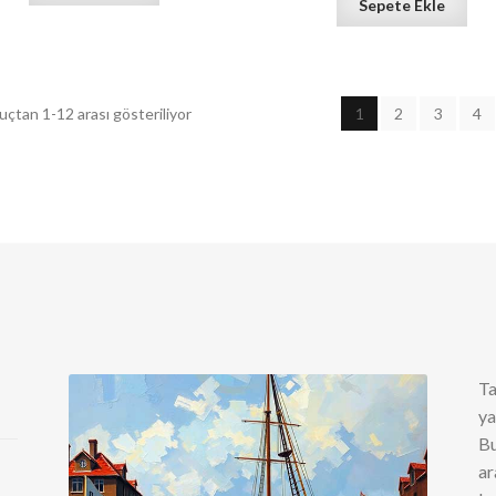
Sepete Ekle
Fiyata
uçtan 1-12 arası gösteriliyor
1
2
3
4
göre
sıralandı:
yüksekten
düşüğe
Ta
ya
Bu
ar