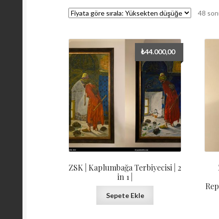
48 son
₺
44.000,00
ZSK | Kaplumbağa Terbiyecisi | 2
in 1 |
Rep
Sepete Ekle