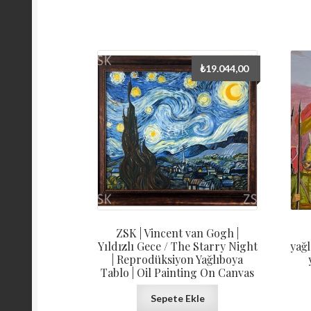
₺
19.044,00
ZSK | Vincent van Gogh |
Yıldızlı Gece / The Starry Night
yağl
| Reprodüksiyon Yağlıboya
Tablo | Oil Painting On Canvas
Sepete Ekle