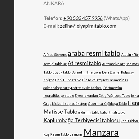
ANKARA
Telefon:
+90 533 457 9956
(WhatsApp)
E-mail:
zeliha@elyapimitablo.com
araba resmi tablo
Alfred Stevens
Atatürk 'ü
At resmi tablo
sevdiği tablolar
Automotive art
Bob Ross
Tablo
Büyük tablo
Daniel in The Lions Den
Daniel Ridgway
Knight
Debi Hubbs tablo
Diego Velazquez Las meninas
dolmabahçe sarayı dörtmevsim tablosu
Dörtmevsim
reprodüksiyon tablo
Ergenekondan Çıkış Yağlıboya Tablo
folk 
Henr
Greg McNeill reprodüksiyon
Guernica Yağlıboya Tablo
Matisse Tablo
indirimli tablo
kabartmalı tablo
Kaplumbağa Terbiyecisi tablosu
kedi tablos
Manzara
Kuş Resmi Tablo
Le mans