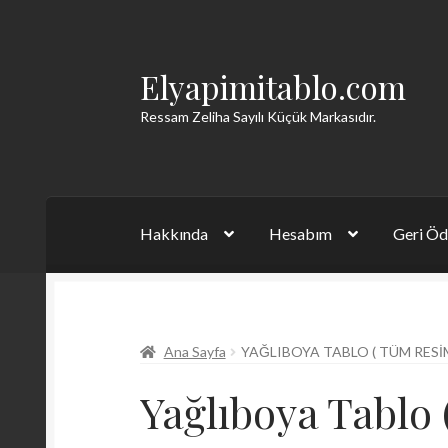
Elyapimitablo.com
Dolaşıma
İçeriğe
geç
geç
Ressam Zeliha Sayılı Küçük Markasıdır.
Hakkında
Hesabım
Geri Öd
Ana Sayfa
YAĞLIBOYA TABLO ( TÜM RESIM
Yağlıboya Tablo 