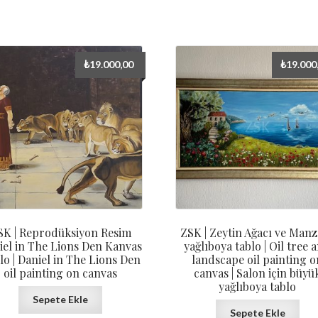
₺
19.000,00
₺
19.000
SK | Reprodüksiyon Resim
ZSK | Zeytin Ağacı ve Man
iel in The Lions Den Kanvas
yağlıboya tablo | Oil tree 
lo | Daniel in The Lions Den
landscape oil painting o
oil painting on canvas
canvas | Salon için büyü
yağlıboya tablo
Sepete Ekle
Sepete Ekle