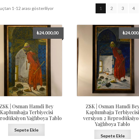
Fiyata
uçtan 1-12 arası gösteriliyor
1
2
3
4
göre
sıralandı:
yüksekten
₺
24.000,00
₺
24.000
düşüğe
ZSK | Osman Hamdi Bey
ZSK | Osman Hamdi Be
Kaplumbağa Terbiyecisi
Kaplumbağa Terbiyecis
rodüksiyon Yağlıboya Tablo
versiyon 2 Reprodüksiy
Yağlıboya Tablo
Sepete Ekle
Sepete Ekle