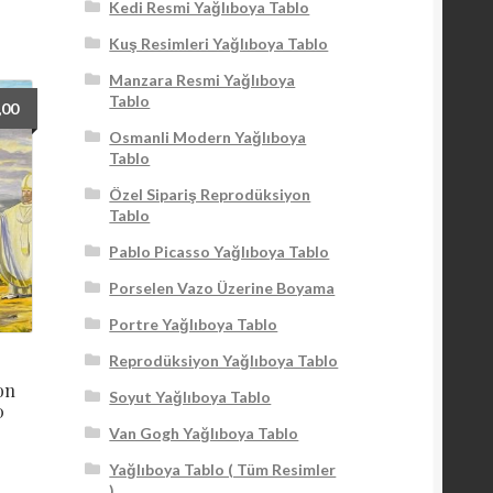
Kedi Resmi Yağlıboya Tablo
Kuş Resimleri Yağlıboya Tablo
Manzara Resmi Yağlıboya
Tablo
,00
Osmanli Modern Yağlıboya
Tablo
Özel Sipariş Reprodüksiyon
Tablo
Pablo Picasso Yağlıboya Tablo
Porselen Vazo Üzerine Boyama
Portre Yağlıboya Tablo
Reprodüksiyon Yağlıboya Tablo
on
Soyut Yağlıboya Tablo
0
Van Gogh Yağlıboya Tablo
Yağlıboya Tablo ( Tüm Resimler
)