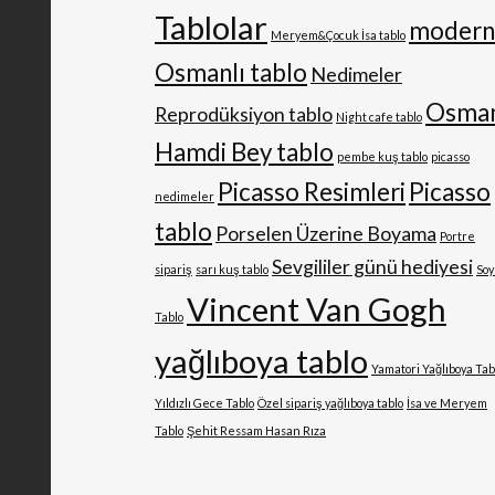
Tablolar
moder
Meryem&Çocuk İsa tablo
Osmanlı tablo
Nedimeler
Osma
Reprodüksiyon tablo
Night cafe tablo
Hamdi Bey tablo
pembe kuş tablo
picasso
Picasso Resimleri
Picasso
nedimeler
tablo
Porselen Üzerine Boyama
Portre
Sevgililer günü hediyesi
sipariş
sarı kuş tablo
Soy
Vincent Van Gogh
Tablo
yağlıboya tablo
Yamatori Yağlıboya Tab
Yıldızlı Gece Tablo
Özel sipariş yağlıboya tablo
İsa ve Meryem
Tablo
Şehit Ressam Hasan Rıza