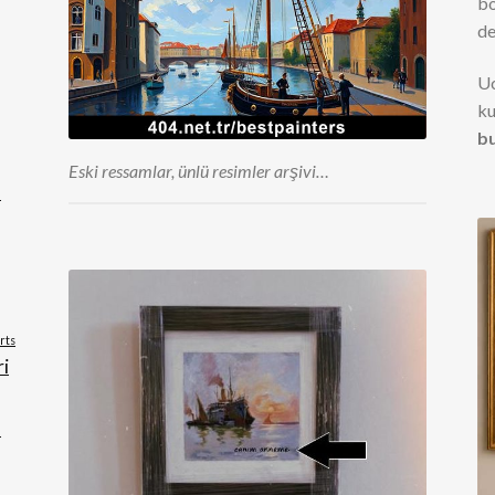
bo
de
Uc
ku
b
Eski ressamlar, ünlü resimler arşivi…
n
arts
i
u