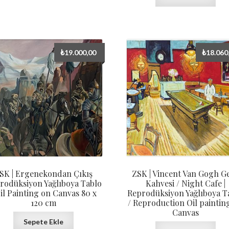
₺
19.000,00
₺
18.060
SK | Ergenekondan Çıkış
ZSK | Vincent Van Gogh G
rodüksiyon Yağlıboya Tablo
Kahvesi / Night Cafe |
Oil Painting on Canvas 80 x
Reprodüksiyon Yağlıboya T
120 cm
/ Reproduction Oil paintin
Canvas
Sepete Ekle