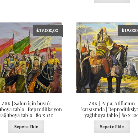
₺
19.000,00
₺
19.000
ZSK | Salon için büyük
ZSK | Papa, Atilla’nın
ıboya tablo | Reprodüksiyon
karşısında | Reprodüksiy
yağlıboya tablo | 80 x 120
yağlıboya tablo | 80 x 12
Sepete Ekle
Sepete Ekle