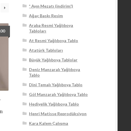
* Ayın Mezatı (indirim!)
Ağaç Baskı Resim
Araba Resmi Yağlıboya
Tabloları
,00
At Resmi Yağlıboya Tablo
Atatürk Tabloları
Büyük Yağlıboya Tablolar
Deniz Manzaralı Yağlıboya
Tablo
Dini Temalı Yağlıboya Tablo
Göl Manzaralı Yağlıboya Tablo
y
Hediyelik Yağlıboya Tablo
i
on
Henri Matisse Reprodüksiyon
Kara Kalem Çalışma