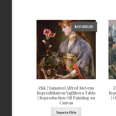
₺
19.000,00
ZSK | Yamatori Alfred Stevens
Z
Reprodüksiyon Yağlıboya Tablo
Rep
| Reproduction Oil Painting on
| 
Canvas
Sepete Ekle