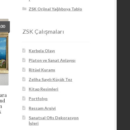
ZSK Orjinal Yağlıboya Tablo
,00
ZSK Çalışmaları
Kerbela Olayı
Platon ve Sanat Anlayışı
Ritüel Kuramı
Zeliha Sayılı Küçük Tez
Kitap Resimleri
zara
Portfolyo
and
n
Ressam Arşivi
k
Sanatsal Ofis Dekorasyon
İşleri