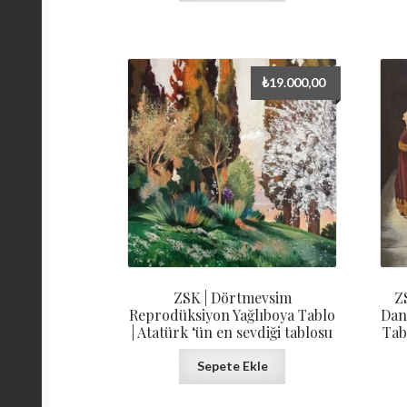
₺
19.000,00
ZSK | Dörtmevsim
Z
Reprodüksiyon Yağlıboya Tablo
Dan
| Atatürk ‘ün en sevdiği tablosu
Tab
Sepete Ekle