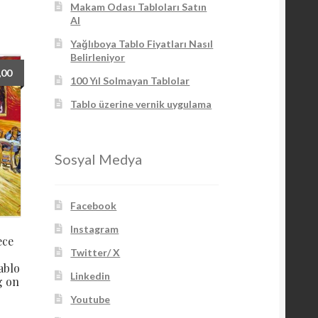
Makam Odası Tabloları Satın
Al
Yağlıboya Tablo Fiyatları Nasıl
Belirleniyor
,00
100 Yıl Solmayan Tablolar
Tablo üzerine vernik uygulama
Sosyal Medya
Facebook
Instagram
ece
Twitter/ X
ablo
Linkedin
g on
Youtube