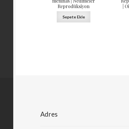
meninas | Nedimeler
Rep
Reprodüksiyon
| O
Sepete Ekle
Adres