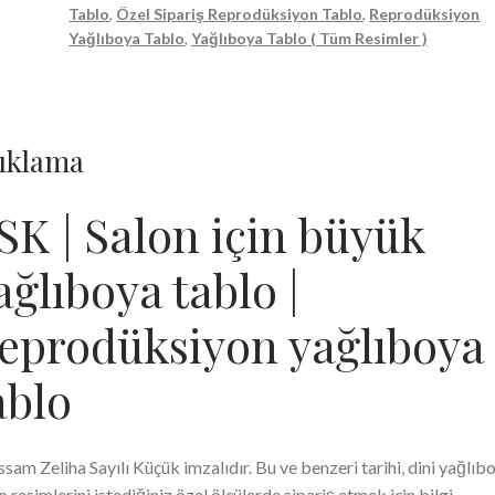
Tablo
,
Özel Sipariş Reprodüksiyon Tablo
,
Reprodüksiyon
tablo
Yağlıboya Tablo
,
Yağlıboya Tablo ( Tüm Resimler )
|
Reprodüksiyon
yağlıboya
tablo
ıklama
|
80
x
SK | Salon için büyük
120
adet
ağlıboya tablo |
eprodüksiyon yağlıboya
ablo
ssam Zeliha Sayılı Küçük imzalıdır. Bu ve benzeri tarihi, dini yağlıb
o resimlerini istediğiniz özel ölçülerde sipariş etmek için bilgi