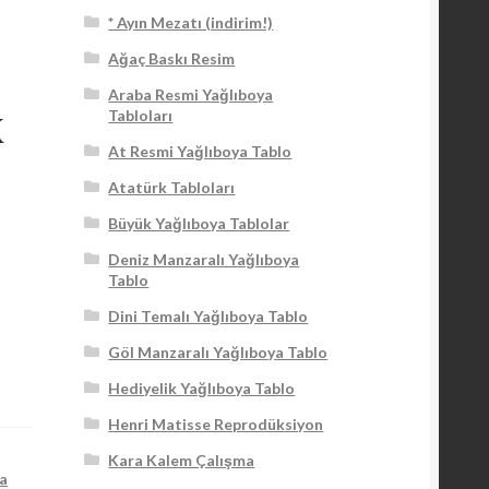
* Ayın Mezatı (indirim!)
Ağaç Baskı Resim
Araba Resmi Yağlıboya
x
Tabloları
At Resmi Yağlıboya Tablo
Atatürk Tabloları
Büyük Yağlıboya Tablolar
Deniz Manzaralı Yağlıboya
Tablo
Dini Temalı Yağlıboya Tablo
Göl Manzaralı Yağlıboya Tablo
Hediyelik Yağlıboya Tablo
Henri Matisse Reprodüksiyon
Kara Kalem Çalışma
ya