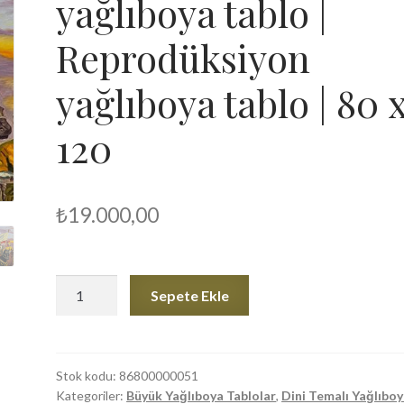
yağlıboya tablo |
Reprodüksiyon
yağlıboya tablo | 80 
120
₺
19.000,00
ZSK
Sepete Ekle
|
Salon
için
büyük
Stok kodu:
86800000051
Kategoriler:
Büyük Yağlıboya Tablolar
,
Dini Temalı Yağlıbo
yağlıboya