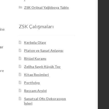
ZSK Orjinal Yağlıboya Tablo
ZSK Çalışmaları
ine
Kerbela Olayı
er
Platon ve Sanat Anlayışı
Ritüel Kuramı
Zeliha Sayılı Küçük Tez
öre
Kitap Resimleri
Portfolyo
Ressam Arşivi
Sanatsal Ofis Dekorasyon
İşleri