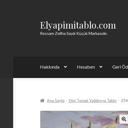
Elyapimitablo.com
Dolaşıma
İçeriğe
geç
geç
Ressam Zeliha Sayılı Küçük Markasıdır.
Hakkında
Hesabım
Geri Öd
Ana Sayfa
Dini Temalı Yağlıboya Tablo
ZSK