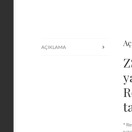
Aç
AÇIKLAMA
Z
y
R
t
* Re
tabl