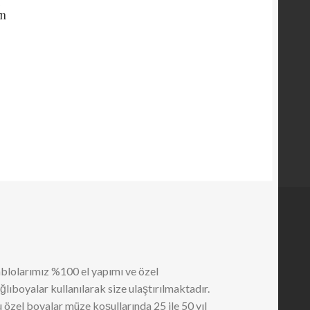
i
on
blolarımız %100 el yapımı ve özel
ğlıboyalar kullanılarak size ulaştırılmaktadır.
 özel boyalar müze koşullarında 25 ile 50 yıl