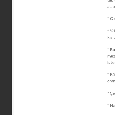
alabi
* Öz
* %1
kısı
* Bu
müze
iste
* Bü
oran
* Çe
* Na