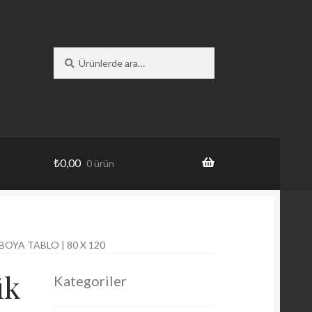
Ara:
Ara
₺
0,00
0 ürün
OYA TABLO | 80 X 120
ük
Kategoriler