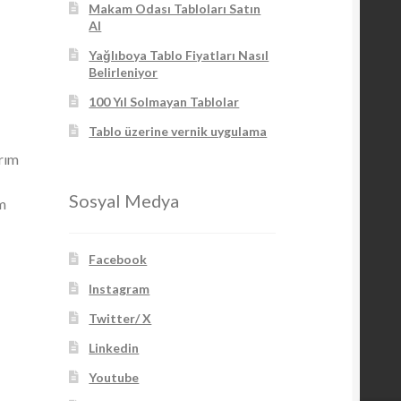
Makam Odası Tabloları Satın
Al
Yağlıboya Tablo Fiyatları Nasıl
Belirleniyor
100 Yıl Solmayan Tablolar
Tablo üzerine vernik uygulama
rım
Sosyal Medya
im
Facebook
Instagram
Twitter/ X
Linkedin
Youtube