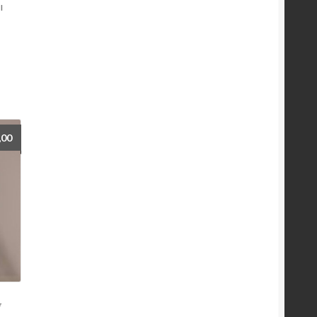
ı
,00
y