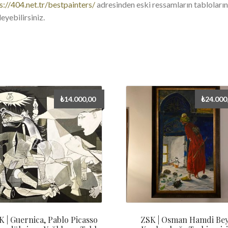
s://404.net.tr/bestpainters/
adresinden eski ressamların tabloların
leyebilirsiniz.
₺
14.000,00
₺
24.000
K | Guernica, Pablo Picasso
ZSK | Osman Hamdi Be