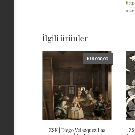
http
ince
İlgili ürünler
₺
18.000,00
ZSK | Diego Velazquez Las
ZS