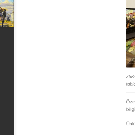
ZSK-
tabl
Özel
bilgi
Ünlü