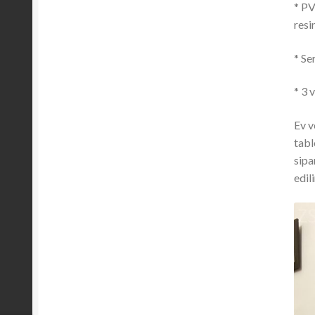
* PV
resi
* Se
* 3 v
Ev v
tabl
sipa
edili