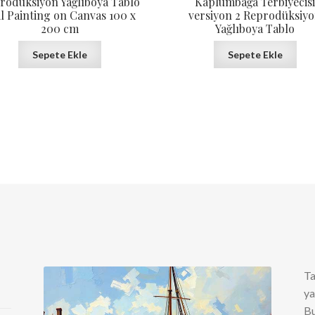
rodüksiyon Yağlıboya Tablo
Kaplumbağa Terbiyecis
il Painting on Canvas 100 x
versiyon 2 Reprodüksiy
200 cm
Yağlıboya Tablo
Sepete Ekle
Sepete Ekle
Ta
ya
Bu