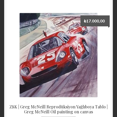
₺
17.000,00
ZSK | Greg McNeill Reprodüksiyon Yağlıboya Tablo |
Greg McNeill Oil painting on canvas