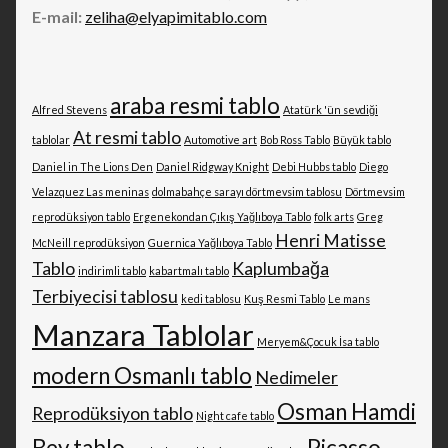
E-mail:
zeliha@elyapimitablo.com
araba resmi tablo
Alfred Stevens
Atatürk 'ün sevdiği
At resmi tablo
tablolar
Automotive art
Bob Ross Tablo
Büyük tablo
Daniel in The Lions Den
Daniel Ridgway Knight
Debi Hubbs tablo
Diego
Velazquez Las meninas
dolmabahçe sarayı dörtmevsim tablosu
Dörtmevsim
reprodüksiyon tablo
Ergenekondan Çıkış Yağlıboya Tablo
folk arts
Greg
Henri Matisse
McNeill reprodüksiyon
Guernica Yağlıboya Tablo
Tablo
Kaplumbağa
indirimli tablo
kabartmalı tablo
Terbiyecisi tablosu
kedi tablosu
Kuş Resmi Tablo
Le mans
Manzara Tablolar
Meryem&Çocuk İsa tablo
modern Osmanlı tablo
Nedimeler
Osman Hamdi
Reprodüksiyon tablo
Night cafe tablo
Bey tablo
Picasso