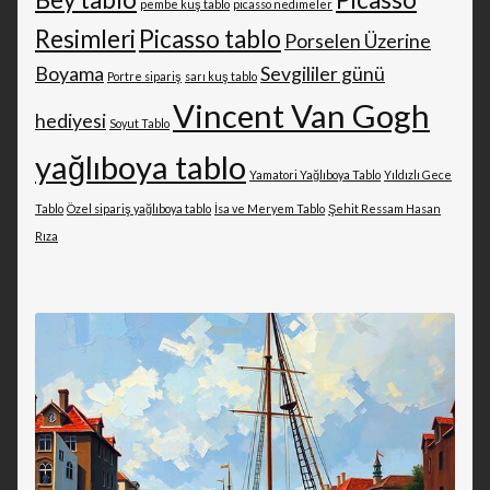
pembe kuş tablo
picasso nedimeler
Resimleri
Picasso tablo
Porselen Üzerine
Boyama
Sevgililer günü
Portre sipariş
sarı kuş tablo
Vincent Van Gogh
hediyesi
Soyut Tablo
yağlıboya tablo
Yamatori Yağlıboya Tablo
Yıldızlı Gece
Tablo
Özel sipariş yağlıboya tablo
İsa ve Meryem Tablo
Şehit Ressam Hasan
Rıza