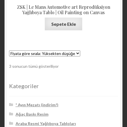
ZSK | Le Mans Automotive art Reprodüksiyon
Yağlıboya Tablo | Oil Painting on Canvas
Sepete Ekle
Fiyata
3 sonucun tümü gösteriliyor
göre
sıralandı:
yüksekten
Kategoriler
düşüğe
* Ayın Mezatı (indirim!)
Ağaç Baskı Resim
Araba Resmi Yağlıboya Tabloları