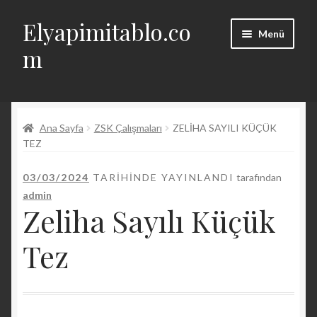
Elyapimitablo.co
Dolaşıma
İçeriğe
Menü
geç
geç
m
Alt
Hakkında
menüyü
genişlet
Alt
Ana Sayfa
ZSK Çalışmaları
ZELIHA SAYILI KÜÇÜK
Hesabım
menüyü
TEZ
genişlet
Geri Ödeme ve İade Politikası
03/03/2024
TARIHINDE YAYINLANDI
tarafından
admin
İletişim
Zeliha Sayılı Küçük
English
Tez