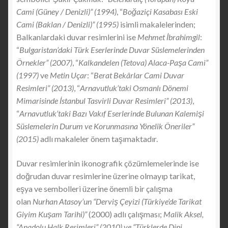
Cami (Güney / Denizli)” (1994)
, “
Boğaziçi Kasabası Eski
Cami (Baklan / Denizli)” (1995)
isimli makalelerinden;
Balkanlardaki duvar resimlerini ise
Mehmet İbrahimgil
:
“
Bulgaristan’daki Türk Eserlerinde Duvar Süslemelerinden
Örnekler” (2007)
, “
Kalkandelen (Tetova) Alaca-Paşa Cami”
(1997)
ve
Metin Uçar
: “
Berat Bekârlar Cami Duvar
Resimleri” (2013)
, “
Arnavutluk’taki Osmanlı Dönemi
Mimarisinde İstanbul Tasvirli Duvar Resimleri” (2013)
,
“
Arnavutluk’taki Bazı Vakıf Eserlerinde Bulunan Kalemişi
Süslemelerin Durum ve Korunmasına Yönelik Öneriler”
(2015)
adlı makaleler önem taşımaktadır.
Duvar resimlerinin ikonografik çözümlemelerinde ise
doğrudan duvar resimlerine üzerine olmayıp tarikat,
eşya ve sembolleri üzerine önemli bir çalışma
olan
Nurhan Atasoy’un “Derviş Çeyizi (Türkiye’de Tarikat
Giyim Kuşam Tarihi)”
(2000) adlı çalışması;
Malik Aksel,
“Anadolu Halk Resimleri” (2010) ve “Türklerde Dini