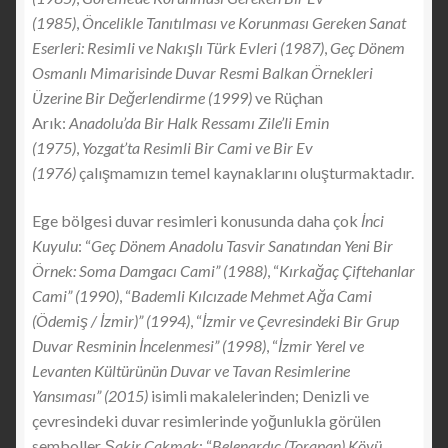
(1985)
,
Öncelikle Tanıtılması ve Korunması Gereken Sanat
Eserleri: Resimli ve Nakışlı Türk Evleri (1987)
,
Geç Dönem
Osmanlı Mimarisinde Duvar Resmi Balkan Örnekleri
Üzerine Bir Değerlendirme (1999)
ve Rüçhan
Arık:
Anadolu’da Bir Halk Ressamı Zile’li Emin
(1975)
,
Yozgat’ta Resimli Bir Cami ve Bir Ev
(1976)
çalışmamızın temel kaynaklarını oluşturmaktadır.
Ege bölgesi duvar resimleri konusunda daha çok
İnci
Kuyulu
: “
Geç Dönem Anadolu Tasvir Sanatından Yeni Bir
Örnek: Soma Damgacı Cami” (1988)
, “
Kırkağaç Çiftehanlar
Cami” (1990)
, “
Bademli Kılcızade Mehmet Ağa Cami
(Ödemiş / İzmir)” (1994)
, “
İzmir ve Çevresindeki Bir Grup
Duvar Resminin İncelenmesi” (1998)
, “
İzmir Yerel ve
Levanten Kültürünün Duvar ve Tavan Resimlerine
Yansıması” (2015)
isimli makalelerinden; Denizli ve
çevresindeki duvar resimlerinde yoğunlukla görülen
semboller
Şakir Çakmak
: “
Belenardıç (Torapan) Köyü