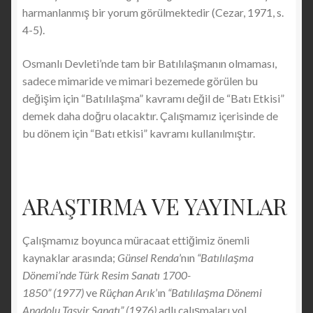
harmanlanmış bir yorum görülmektedir (Cezar, 1971, s.
4-5).
Osmanlı Devleti’nde tam bir Batılılaşmanın olmaması,
sadece mimaride ve mimari bezemede görülen bu
değişim için “Batılılaşma” kavramı değil de “Batı Etkisi”
demek daha doğru olacaktır. Çalışmamız içerisinde de
bu dönem için “Batı etkisi” kavramı kullanılmıştır.
ARAŞTIRMA VE YAYINLAR
Çalışmamız boyunca müracaat ettiğimiz önemli
kaynaklar arasında;
Günsel Renda
’nın
“Batılılaşma
Dönemi’nde Türk Resim Sanatı 1700-
1850”
(1977)
ve
Rüçhan Arık
’ın
“Batılılaşma Dönemi
Anadolu Tasvir Sanatı” (1976)
adlı çalışmaları yol