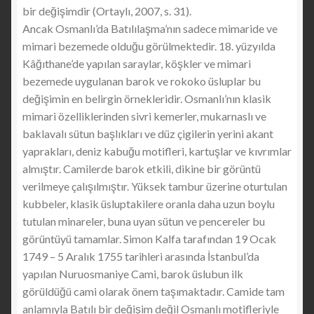
bir değişimdir (Ortaylı, 2007, s. 31).
Ancak Osmanlı’da Batılılaşma’nın sadece mimaride ve
mimari bezemede olduğu görülmektedir. 18. yüzyılda
Kâğıthane’de yapılan saraylar, köşkler ve mimari
bezemede uygulanan barok ve rokoko üsluplar bu
değişimin en belirgin örnekleridir. Osmanlı’nın klasik
mimari özelliklerinden sivri kemerler, mukarnaslı ve
baklavalı sütun başlıkları ve düz çigilerin yerini akant
yaprakları, deniz kabuğu motifleri, kartuşlar ve kıvrımlar
almıştır. Camilerde barok etkili, dikine bir görüntü
verilmeye çalışılmıştır. Yüksek tambur üzerine oturtulan
kubbeler, klasik üsluptakilere oranla daha uzun boylu
tutulan minareler, buna uyan sütun ve pencereler bu
görüntüyü tamamlar. Simon Kalfa tarafından 19 Ocak
1749 – 5 Aralık 1755 tarihleri arasında İstanbul’da
yapılan Nuruosmaniye Cami, barok üslubun ilk
görüldüğü cami olarak önem taşımaktadır. Camide tam
anlamıyla Batılı bir değişim değil Osmanlı motifleriyle