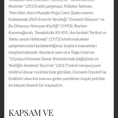
Resimler” (2015)
adlı çalışması;
M.Baha Tanman,
“Merzifon, Kara Mustafa Paşa Cami Şadırvanının
Kubbesinde Zile’li Emin’in Yarattığı “Osmanlı Dünyası” ve
Bu Dünyaya Yansıyan Kişiliği” (1993)
;
Beyhan
Karamağaralı, “Anadolu’da XII-XVI. Asırlardaki Tarikat ve
Tekke sanatı Hakkında” (1973)
isimli makaleler
çalışmamızda faydalandığımız başlıca kaynakları
oluşturmaktadır. Bunların yanı sıra
Tolga Uzun’un
“19.yüzyıl Osmanlı Duvar Resimlerinde Değişimin ve
Yeniliğin Sembolü Tasvirler” (2017)
isimli sempozyum
bildirisi duvar resimlerinde görülen, Osmanlı Devleti’ne
Endüstri devrimi sonrası gelen yenilikleri toplu şekilde
inceleyen önemli bir kaynaktır.
KAPSAM VE