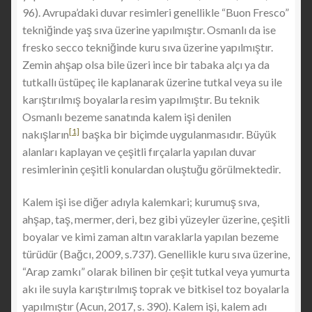
96). Avrupa’daki duvar resimleri genellikle “Buon Fresco”
tekniğinde yaş sıva üzerine yapılmıştır. Osmanlı da ise
fresko secco tekniğinde kuru sıva üzerine yapılmıştır.
Zemin ahşap olsa bile üzeri ince bir tabaka alçı ya da
tutkallı üstüpeç ile kaplanarak üzerine tutkal veya su ile
karıştırılmış boyalarla resim yapılmıştır. Bu teknik
Osmanlı bezeme sanatında kalem işi denilen
[1]
nakışların
başka bir biçimde uygulanmasıdır. Büyük
alanları kaplayan ve çeşitli fırçalarla yapılan duvar
resimlerinin çeşitli konulardan oluştuğu görülmektedir.
Kalem işi ise diğer adıyla kalemkari; kurumuş sıva,
ahşap, taş, mermer, deri, bez gibi yüzeyler üzerine, çeşitli
boyalar ve kimi zaman altın varaklarla yapılan bezeme
türüdür (Bağcı, 2009, s.737). Genellikle kuru sıva üzerine,
“Arap zamkı” olarak bilinen bir çeşit tutkal veya yumurta
akı ile suyla karıştırılmış toprak ve bitkisel toz boyalarla
yapılmıştır (Acun, 2017, s. 390). Kalem işi, kalem adı