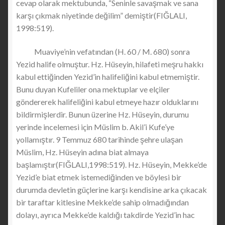
cevap olarak mektubunda, “Seninle savaşmak ve sana
karşı çıkmak niyetinde değilim” demiştir(FIĞLALI,
1998:519).
Muaviye’nin vefatından (H. 60 / M. 680) sonra
Yezid halife olmuştur. Hz. Hüseyin, hilafeti meşru hakkı
kabul ettiğinden Yezid’in halifeliğini kabul etmemiştir.
Bunu duyan Kufeliler ona mektuplar ve elçiler
göndererek halifeliğini kabul etmeye hazır olduklarını
bildirmişlerdir. Bunun üzerine Hz. Hüseyin, durumu
yerinde incelemesi için Müslim b. Akil’i Kufe’ye
yollamıştır. 9 Temmuz 680 tarihinde şehre ulaşan
Müslim, Hz. Hüseyin adına biat almaya
başlamıştır(FIĞLALI,1998:519). Hz. Hüseyin, Mekke’de
Yezid’e biat etmek istemediğinden ve böylesi bir
durumda devletin güçlerine karşı kendisine arka çıkacak
bir taraftar kitlesine Mekke’de sahip olmadığından
dolayı, ayrıca Mekke’de kaldığı takdirde Yezid’in hac