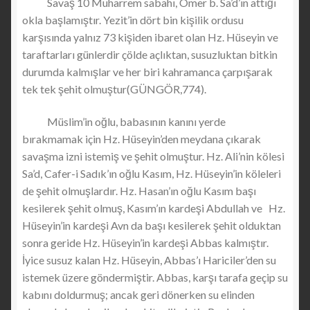
Savaş 10 Muharrem sabahı, Ömer b. Sa’d’ın attığı
okla başlamıştır. Yezit’in dört bin kişilik ordusu
karşısında yalnız 73 kişiden ibaret olan Hz. Hüseyin ve
taraftarları günlerdir çölde açlıktan, susuzluktan bitkin
durumda kalmışlar ve her biri kahramanca çarpışarak
tek tek şehit olmuştur(GÜNGÖR,774).
Müslim’in oğlu, babasının kanını yerde
bırakmamak için Hz. Hüseyin’den meydana çıkarak
savaşma izni istemiş ve şehit olmuştur. Hz. Ali’nin kölesi
Sa’d, Cafer-i Sadık’ın oğlu Kasım, Hz. Hüseyin’in köleleri
de şehit olmuşlardır. Hz. Hasan’ın oğlu Kasım başı
kesilerek şehit olmuş, Kasım’ın kardeşi Abdullah ve Hz.
Hüseyin’in kardeşi Avn da başı kesilerek şehit olduktan
sonra geride Hz. Hüseyin’in kardeşi Abbas kalmıştır.
İyice susuz kalan Hz. Hüseyin, Abbas’ı Hariciler’den su
istemek üzere göndermiştir. Abbas, karşı tarafa geçip su
kabını doldurmuş; ancak geri dönerken su elinden