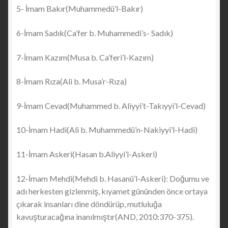
5- İmam Bakır(Muhammedü’l-Bakır)
6-İmam Sadık(Ca’fer b. Muhammedi’s- Sadık)
7-İmam Kazım(Musa b. Ca’feri’l-Kazım)
8-İmam Rıza(Ali b. Musa’r-Rıza)
9-İmam Cevad(Muhammed b. Aliyyi’t-Takıyyi’l-Cevad)
10-İmam Hadi(Ali b. Muhammedü’n-Nakiyyi’l-Hadi)
11-İmam Askeri(Hasan b.Aliyyi’l-Askeri)
12-İmam Mehdi(Mehdi b. Hasanü’l-Askeri): Doğumu ve
adı herkesten gizlenmiş, kıyamet gününden önce ortaya
çıkarak insanları dine döndürüp, mutluluğa
kavuşturacağına inanılmıştır(AND, 2010:370-375).