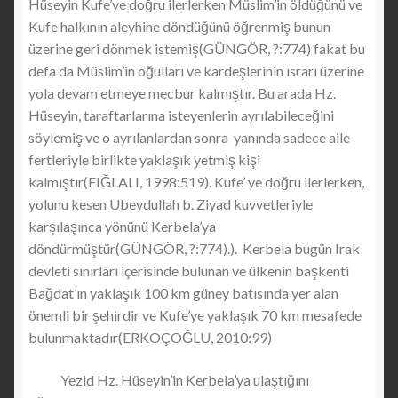
Hüseyin Kufe’ye doğru ilerlerken Müslim’in öldüğünü ve
Kufe halkının aleyhine döndüğünü öğrenmiş bunun
üzerine geri dönmek istemiş(GÜNGÖR, ?:774) fakat bu
defa da Müslim’in oğulları ve kardeşlerinin ısrarı üzerine
yola devam etmeye mecbur kalmıştır. Bu arada Hz.
Hüseyin, taraftarlarına isteyenlerin ayrılabileceğini
söylemiş ve o ayrılanlardan sonra yanında sadece aile
fertleriyle birlikte yaklaşık yetmiş kişi
kalmıştır(FIĞLALI, 1998:519). Kufe’ ye doğru ilerlerken,
yolunu kesen Ubeydullah b. Ziyad kuvvetleriyle
karşılaşınca yönünü Kerbela’ya
döndürmüştür(GÜNGÖR, ?:774).). Kerbela bugün Irak
devleti sınırları içerisinde bulunan ve ülkenin başkenti
Bağdat’ın yaklaşık 100 km güney batısında yer alan
önemli bir şehirdir ve Kufe’ye yaklaşık 70 km mesafede
bulunmaktadır(ERKOÇOĞLU, 2010:99)
Yezid Hz. Hüseyin’in Kerbela’ya ulaştığını