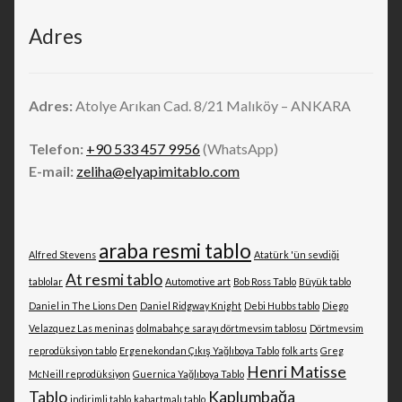
Adres
Adres:
Atolye Arıkan Cad. 8/21 Malıköy – ANKARA
Telefon:
+90 533 457 9956
(WhatsApp)
E-mail:
zeliha@elyapimitablo.com
araba resmi tablo
Alfred Stevens
Atatürk 'ün sevdiği
At resmi tablo
tablolar
Automotive art
Bob Ross Tablo
Büyük tablo
Daniel in The Lions Den
Daniel Ridgway Knight
Debi Hubbs tablo
Diego
Velazquez Las meninas
dolmabahçe sarayı dörtmevsim tablosu
Dörtmevsim
reprodüksiyon tablo
Ergenekondan Çıkış Yağlıboya Tablo
folk arts
Greg
Henri Matisse
McNeill reprodüksiyon
Guernica Yağlıboya Tablo
Tablo
Kaplumbağa
indirimli tablo
kabartmalı tablo