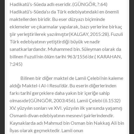
Hadikatü’s-Süeda adlı eseridir. (GÜNGÖR, ?:64)
Hadikatü’s-Süeda’sı da Türk edebiyatındaki en önemli
maktellerden biridir. Bu eser düzyazı biçiminde
eklemeler ve çıkarmalar yapılarak, bazı yerlerine birkaç
şiir yerleştirilerek yazılmıştır(KALGAY, 2015:28). Fuzuli
Türk edebiyatının yetiştirdiği büyük ve nadir
sanatkarlardandır. Muhammed bin. Süleyman olarak da
bilinen Fuzuli’nin ölüm tarihi 963/1556’dır.( KARAHAN,
?:245)
Bilinen bir diğer maktel de Lamii Çelebi’nin kaleme
aldığı Maktel-i Al-i Resul’dür. Bu eserin diğerlerinden
farkı tarihî gerçeklere daha yakın bir içeriğe sahip
olmasıdır(GÜNGÖR, 2003:456). Lamii Çelebi (ö.1532)
XV. yüzyılın sonları ve XVI. yüzyılın ilk yarısında yaşamış
Osmanlı divan edebiyatının mesnevi şairlerindendir.
Kaynaklarda adı Mahmud bin Osman bin Nakkaş Ali bin
İlyas olarak geçmektedir. Lamii onun