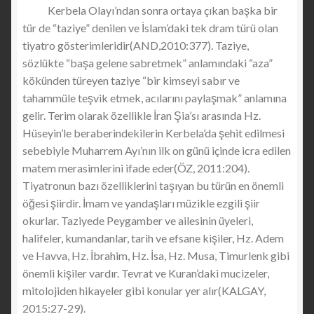
Kerbela Olayı’ndan sonra ortaya çıkan başka bir
tür de “taziye” denilen ve İslam’daki tek dram türü olan
tiyatro gösterimleridir(AND,2010:377). Taziye,
sözlükte “başa gelene sabretmek” anlamındaki “aza”
kökünden türeyen taziye “bir kimseyi sabır ve
tahammüle teşvik etmek, acılarını paylaşmak” anlamına
gelir. Terim olarak özellikle İran Şia’sı arasında Hz.
Hüseyin’le beraberindekilerin Kerbela’da şehit edilmesi
sebebiyle Muharrem Ayı’nın ilk on günü içinde icra edilen
matem merasimlerini ifade eder(ÖZ, 2011:204).
Tiyatronun bazı özelliklerini taşıyan bu türün en önemli
öğesi şiirdir. İmam ve yandaşları müzikle ezgili şiir
okurlar. Taziyede Peygamber ve ailesinin üyeleri,
halifeler, kumandanlar, tarih ve efsane kişiler, Hz. Adem
ve Havva, Hz. İbrahim, Hz. İsa, Hz. Musa, Timurlenk gibi
önemli kişiler vardır. Tevrat ve Kuran’daki mucizeler,
mitolojiden hikayeler gibi konular yer alır(KALGAY,
2015:27-29).