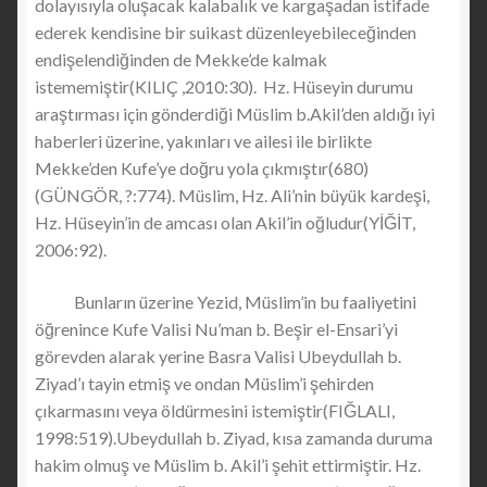
dolayısıyla oluşacak kalabalık ve kargaşadan istifade
ederek kendisine bir suikast düzenleyebileceğinden
endişelendiğinden de Mekke’de kalmak
istememiştir(KILIÇ ,2010:30). Hz. Hüseyin durumu
araştırması için gönderdiği Müslim b.Akil’den aldığı iyi
haberleri üzerine, yakınları ve ailesi ile birlikte
Mekke’den Kufe’ye doğru yola çıkmıştır(680)
(GÜNGÖR, ?:774). Müslim, Hz. Ali’nin büyük kardeşi,
Hz. Hüseyin’in de amcası olan Akil’in oğludur(YİĞİT,
2006:92).
Bunların üzerine Yezid, Müslim’in bu faaliyetini
öğrenince Kufe Valisi Nu’man b. Beşir el-Ensari’yi
görevden alarak yerine Basra Valisi Ubeydullah b.
Ziyad’ı tayin etmiş ve ondan Müslim’i şehirden
çıkarmasını veya öldürmesini istemiştir(FIĞLALI,
1998:519).Ubeydullah b. Ziyad, kısa zamanda duruma
hakim olmuş ve Müslim b. Akil’i şehit ettirmiştir. Hz.