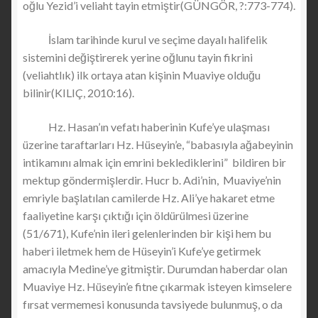
oğlu Yezid’i veliaht tayin etmiştir(GÜNGÖR, ?:773-774).
İslam tarihinde kurul ve seçime dayalı halifelik
sistemini değiştirerek yerine oğlunu tayin fikrini
(veliahtlık) ilk ortaya atan kişinin Muaviye olduğu
bilinir(KILIÇ, 2010:16).
Hz. Hasan’ın vefatı haberinin Kufe’ye ulaşması
üzerine taraftarları Hz. Hüseyin’e, “babasıyla ağabeyinin
intikamını almak için emrini beklediklerini” bildiren bir
mektup göndermişlerdir. Hucr b. Adi’nin, Muaviye’nin
emriyle başlatılan camilerde Hz. Ali’ye hakaret etme
faaliyetine karşı çıktığı için öldürülmesi üzerine
(51/671), Kufe’nin ileri gelenlerinden bir kişi hem bu
haberi iletmek hem de Hüseyin’i Kufe’ye getirmek
amacıyla Medine’ye gitmiştir. Durumdan haberdar olan
Muaviye Hz. Hüseyin’e fitne çıkarmak isteyen kimselere
fırsat vermemesi konusunda tavsiyede bulunmuş, o da