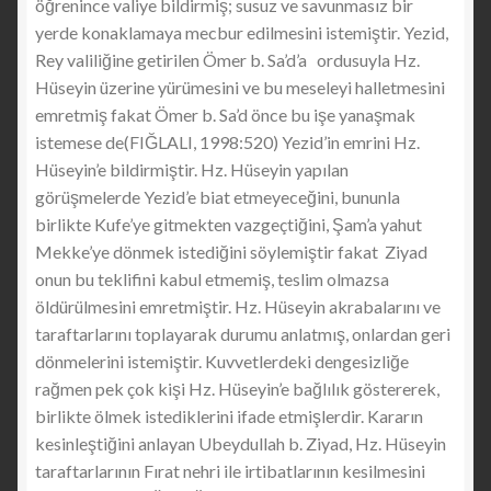
öğrenince valiye bildirmiş; susuz ve savunmasız bir
yerde konaklamaya mecbur edilmesini istemiştir. Yezid,
Rey valiliğine getirilen Ömer b. Sa’d’a ordusuyla Hz.
Hüseyin üzerine yürümesini ve bu meseleyi halletmesini
emretmiş fakat Ömer b. Sa’d önce bu işe yanaşmak
istemese de(FIĞLALI, 1998:520) Yezid’in emrini Hz.
Hüseyin’e bildirmiştir. Hz. Hüseyin yapılan
görüşmelerde Yezid’e biat etmeyeceğini, bununla
birlikte Kufe’ye gitmekten vazgeçtiğini, Şam’a yahut
Mekke’ye dönmek istediğini söylemiştir fakat Ziyad
onun bu teklifini kabul etmemiş, teslim olmazsa
öldürülmesini emretmiştir. Hz. Hüseyin akrabalarını ve
taraftarlarını toplayarak durumu anlatmış, onlardan geri
dönmelerini istemiştir. Kuvvetlerdeki dengesizliğe
rağmen pek çok kişi Hz. Hüseyin’e bağlılık göstererek,
birlikte ölmek istediklerini ifade etmişlerdir. Kararın
kesinleştiğini anlayan Ubeydullah b. Ziyad, Hz. Hüseyin
taraftarlarının Fırat nehri ile irtibatlarının kesilmesini