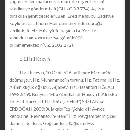
yağma edilen malların zararını ödemiş ve hepsini
Medine’ye göndermiştir(GÜNGÖR,774). Açıkta
bırakılan şehit cesetleri, Beni Esed mensubu Gadiriye
köylüleri tarafından Hair denilen yerde toprağa
verilmiştir. Hz. Hüseyin’in başının ise Yezid’e
sunulduktan sonra nereye gömüldüğü
bilinmemektedir(ÖZ, 2002:272).
1.1.Hz.Hüseyin
Hz. Hüseyin, 10 Ocak 626 tarihinde Medine’de
doğmuştur. Hz. Muhammed’in torunu, Hz. Fatıma ile Hz.
Ali’nin küçük oğludur. Ağabeyi Hz. Hasan’dır(FIĞLALI,
1998:519). Künyesi “Ebu Abdillah el-Hüseyn b.Ali b.Ebi
Talib el-Kureşi el-Haşimi eş-Şehid”(ARSLAN ve
ERDOĞAN,2009:3), lakabı “eş-Şehid”dir. Ayrıca
kendisine “Reyhanetu’n-Nehi” (Hz. Peygamber’in çiçek
demeti) de denir. Göğsünden aşağısının Hz.