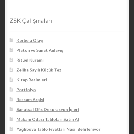
ZSK Çalışmaları
Kerbela Olayı
Platon ve Sanat Anlayışı
Ritüel Kuramı
Zeliha Sayılı Küçük Tez
Kitap Resimleri
Portfolyo
Ressam Arşivi
Sanatsal Ofis Dekorasyon İşleri
Makam Odası Tabloları Satın Al
Yağlıboya Tablo Fiyatları Nasıl Belirleniyor