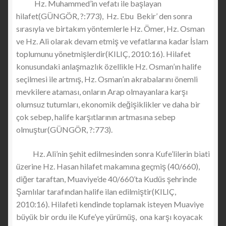
Hz. Muhammed’in vefatı ile başlayan
hilafet(GÜNGÖR, ?:773), Hz. Ebu Bekir’ den sonra
sırasıyla ve birtakım yöntemlerle Hz. Ömer, Hz. Osman
ve Hz. Ali olarak devam etmiş ve vefatlarına kadar İslam
toplumunu yönetmişlerdir(KILIÇ, 2010:16). Hilafet
konusundaki anlaşmazlık özellikle Hz. Osman’ın halife
seçilmesi ile artmış, Hz. Osman’ın akrabalarını önemli
mevkilere ataması, onların Arap olmayanlara karşı
olumsuz tutumları, ekonomik değişiklikler ve daha bir
çok sebep, halife karşıtlarının artmasına sebep
olmuştur(GÜNGÖR, ?:773).
Hz. Ali’nin şehit edilmesinden sonra Kufe’lilerin biati
üzerine Hz. Hasan hilafet makamına geçmiş (40/660),
diğer taraftan, Muaviye’de 40/660’ta Kudüs şehrinde
Şamlılar tarafından halife ilan edilmiştir(KILIÇ,
2010:16). Hilafeti kendinde toplamak isteyen Muaviye
büyük bir ordu ile Kufe’ye yürümüş, ona karşı koyacak