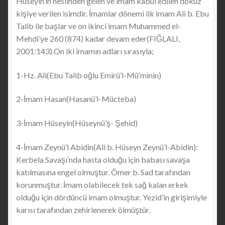
Hüseyin’in neslinden gelen ve imam kabul edilen dokuz
kişiye verilen isimdir. İmamlar dönemi ilk imam Ali b. Ebu
Talib ile başlar ve on ikinci imam Muhammed el-
Mehdi’ye 260 (874) kadar devam eder(FIĞLALI,
2001:143).On iki imamın adları sırasıyla;
1-Hz. Ali(Ebu Talib oğlu Emirü’l-Mü’minin)
2-İmam Hasan(Hasanü’l-Mücteba)
3-İmam Hüseyin(Hüseynü’ş- Şehid)
4-İmam Zeynü’l Abidin(Ali b. Hüseyn Zeynü’l-Abidin):
Kerbela Savaşı’nda hasta olduğu için babası savaşa
katılmasına engel olmuştur. Ömer b. Sad tarafından
korunmuştur. İmam olabilecek tek sağ kalan erkek
olduğu için dördüncü imam olmuştur. Yezid’in girişimiyle
karısı tarafından zehirlenerek ölmüştür.