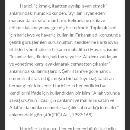
Harici, “çıkmak, itaatten ayrılıp isyan etmek”
anlamındaki huruc kökünden, “ayrılan, isyan eden”
manasında bir sıfat olan haric kelimesine ek ilave
edilmesiyle meydana gelmiş bir terimdir. Topluluk ismi
için hariciyye ve havaric kullanılır. Fırkanın adı konusunda
çeşitli görüşler ileri sürülmüştür. Kendilerine karşı isyan
ettikleri yöneticilerle fırkanın muhalifleri Havaric ismini
“insanlardan, dinden, haktan veya Hz. Ali’den uzaklaşan
ve yönetime karşı ayaklanarak cemaatten çıkanlar”
anlamında kullanmışlardır. Şehristani’ye göre harici,
ümmetin ittifak ettiği meşru bir halifeye baş kaldıran
herhangi bir kimsedir. Hariciler’in beğendikleri ve
kendilerini ifade için kullandıkları bir isim “Allah yolunda
savaşıp O’nun rızası için canlarını ve mallarını satan ve
Allah’ın da bunları cennete karşılık satın aldığı kimseler”
anlamındaki görüştür(FIĞLALI, 1997:169).
Hariciler’in doğuşu, hemen hemen bütün tarihçiler