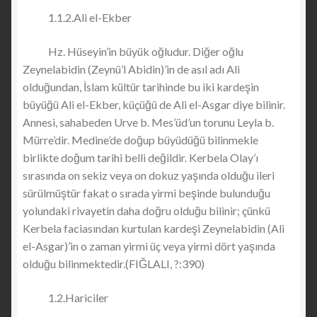
1.1.2.Ali el-Ekber
Hz. Hüseyin’in büyük oğludur. Diğer oğlu
Zeynelabidin (Zeynü’l Abidin)’in de asıl adı Ali
olduğundan, İslam kültür tarihinde bu iki kardeşin
büyüğü Ali el-Ekber, küçüğü de Ali el-Asgar diye bilinir.
Annesi, sahabeden Urve b. Mes’üd’un torunu Leyla b.
Mürre’dir. Medine’de doğup büyüdüğü bilinmekle
birlikte doğum tarihi belli değildir. Kerbela Olay’ı
sırasında on sekiz veya on dokuz yaşında olduğu ileri
sürülmüştür fakat o sırada yirmi beşinde bulunduğu
yolundaki rivayetin daha doğru olduğu bilinir; çünkü
Kerbela faciasından kurtulan kardeşi Zeynelabidin (Ali
el-Asgar)’in o zaman yirmi üç veya yirmi dört yaşında
olduğu bilinmektedir.(FIĞLALI, ?:390)
1.2.Hariciler