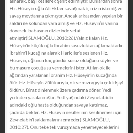
alınarak, başı kesilerek şehit edilmiştir. Bunlardan sonra
Hz. Hüseyin oğlu Ali Ekber savaşmak için izin istemiş ve
savaş meydanına çıkmıştır. Ancak arkasından yapılan bir
saldırı ile kolundan yara almış ve Hz. Hüseyin’in yanına
dönerek, babasının dizlerinde vefat
etmiştir(İSLAMOĞLU, 2010:26).Yalnız kalan Hz.
Hüseyin’in küçük oğlu İbrahim susuzluktan ağlamaktadır.
İbrahim’i kucağına alarak Hariciler’e seslenen Hz.
Hüseyin, oğlunun kaç gündür susuz olduğunu söyler ve
bu masum çocuğa su vermelerini ister. Atılan ok ile
ağzından yaralanan İbrahim Hz. Hüseyin’in kucağında
ölür. Hz. Hüseyin Zülfikarıyla, ok ve mızrağıyla çok kişiyi
öldürür. Biraz dinlenmek üzere çadırına döner. Yedi
yerinden yaralanmıştır. Yedi yaşındaki Zeynelabidin
adındaki oğlu hasta olduğundan savaşa katılmaz,
çadırda bekler. Hz. Hüseyin nesillerinin kesilmemesi için
Zeynelabin’i saklamalarını emreder(İSLAMOĞLU,
2010:27). Onu teke tek vuruşmada yenemeyeceklerini