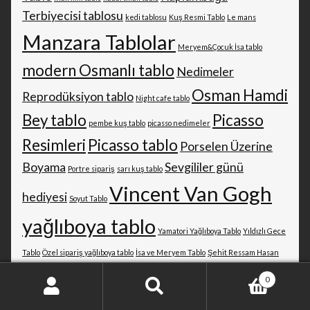
Terbiyecisi tablosu
kedi tablosu
Kuş Resmi Tablo
Le mans
Manzara Tablolar
Meryem&Çocuk İsa tablo
modern Osmanlı tablo
Nedimeler
Osman Hamdi
Reprodüksiyon tablo
Night cafe tablo
Bey tablo
Picasso
pembe kuş tablo
picasso nedimeler
Resimleri
Picasso tablo
Porselen Üzerine
Boyama
Sevgililer günü
Portre sipariş
sarı kuş tablo
Vincent Van Gogh
hediyesi
Soyut Tablo
yağlıboya tablo
Yamatori Yağlıboya Tablo
Yıldızlı Gece
Tablo
Özel sipariş yağlıboya tablo
İsa ve Meryem Tablo
Şehit Ressam Hasan
Rıza
0
Ara:
Ara