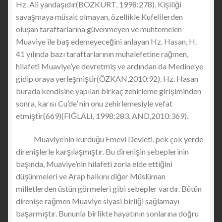
Hz. Ali yandaşıdır(BOZKURT, 1998:278). Kişiliği
savaşmaya müsait olmayan, özellikle Kufelilerden
oluşan taraftarlarına güvenmeyen ve muhtemelen
Muaviye ile baş edemeyeceğini anlayan Hz. Hasan, H.
41 yılında bazı taraftarlarının muhalefetine rağmen,
hilafeti Muaviye’ye devretmiş ve ardından da Medine’ye
gidip oraya yerleşmiştir(ÖZKAN,2010:92). Hz. Hasan
burada kendisine yapılan birkaç zehirleme girişiminden
sonra, karısı Cu’de’ nin onu zehirlemesiyle vefat
etmiştir(669)(FIĞLALI, 1998:283, AND,2010:369).
Muaviye’nin kurduğu Emevi Devleti, pek çok yerde
direnişlerle karşılaşmıştır. Bu direnişin sebeplerinin
başında, Muaviye’nin hilafeti zorla elde ettiğini
düşünmeleri ve Arap halkını diğer Müslüman
milletlerden üstün görmeleri gibi sebepler vardır. Bütün
direnişe rağmen Muaviye siyasi birliği sağlamayı
başarmıştır. Bununla birlikte hayatının sonlarına doğru