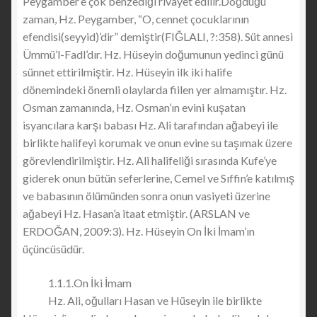
Peygamber’e çok benzediği rivayet edilir.Doğduğu
zaman, Hz. Peygamber, “O, cennet çocuklarının
efendisi(seyyid)’dir” demiştir(FIĞLALI, ?:358). Süt annesi
Ümmü’l-Fadl’dır. Hz. Hüseyin doğumunun yedinci günü
sünnet ettirilmiştir. Hz. Hüseyin ilk iki halife
dönemindeki önemli olaylarda fiilen yer almamıştır. Hz.
Osman zamanında, Hz. Osman’ın evini kuşatan
isyancılara karşı babası Hz. Ali tarafından ağabeyi ile
birlikte halifeyi korumak ve onun evine su taşımak üzere
görevlendirilmiştir. Hz. Ali halifeliği sırasında Kufe’ye
giderek onun bütün seferlerine, Cemel ve Sıffin’e katılmış
ve babasının ölümünden sonra onun vasiyeti üzerine
ağabeyi Hz. Hasan’a itaat etmiştir. (ARSLAN ve
ERDOĞAN, 2009:3). Hz. Hüseyin On İki İmam’ın
üçüncüsüdür.
1.1.1.On İki İmam
Hz. Ali, oğulları Hasan ve Hüseyin ile birlikte