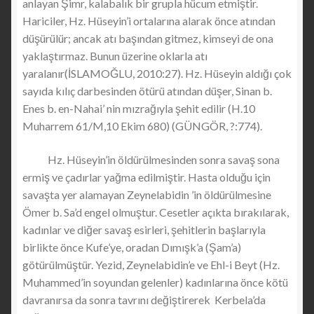
anlayan Şimr, kalabalık bir grupla hücum etmiştir.
Hariciler, Hz. Hüseyin’i ortalarına alarak önce atından
düşürülür; ancak atı başından gitmez, kimseyi de ona
yaklaştırmaz. Bunun üzerine oklarla atı
yaralanır(İSLAMOĞLU, 2010:27). Hz. Hüseyin aldığı çok
sayıda kılıç darbesinden ötürü atından düşer, Sinan b.
Enes b. en-Nahai’ nin mızrağıyla şehit edilir (H.10
Muharrem 61/M,10 Ekim 680) (GÜNGÖR, ?:774).
Hz. Hüseyin’in öldürülmesinden sonra savaş sona
ermiş ve çadırlar yağma edilmiştir. Hasta olduğu için
savaşta yer alamayan Zeynelabidin ’in öldürülmesine
Ömer b. Sa’d engel olmuştur. Cesetler açıkta bırakılarak,
kadınlar ve diğer savaş esirleri, şehitlerin başlarıyla
birlikte önce Kufe’ye, oradan Dımışk’a (Şam’a)
götürülmüştür. Yezid, Zeynelabidin’e ve Ehl-i Beyt (Hz.
Muhammed’in soyundan gelenler) kadınlarına önce kötü
davranırsa da sonra tavrını değiştirerek Kerbela’da