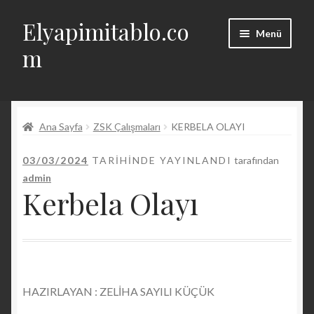
Elyapimitablo.co
Dolaşıma
İçeriğe
Menü
geç
geç
m
Alt
Hakkında
menüyü
genişlet
Alt
Ana Sayfa
ZSK Çalışmaları
KERBELA OLAYI
Hesabım
menüyü
genişlet
03/03/2024
TARIHINDE YAYINLANDI
tarafından
Geri Ödeme ve İade Politikası
admin
Kerbela Olayı
İletişim
English
HAZIRLAYAN : ZELİHA SAYILI KÜÇÜK