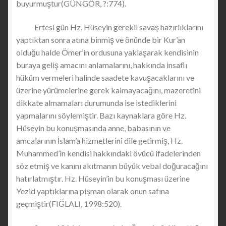
buyurmuştur(GÜNGÖR, ?:774).
Ertesi gün Hz. Hüseyin gerekli savaş hazırlıklarını
yaptıktan sonra atına binmiş ve önünde bir Kur’an
olduğu halde Ömer’in ordusuna yaklaşarak kendisinin
buraya geliş amacını anlamalarını, hakkında insaflı
hüküm vermeleri halinde saadete kavuşacaklarını ve
üzerine yürümelerine gerek kalmayacağını, mazeretini
dikkate almamaları durumunda ise istediklerini
yapmalarını söylemiştir. Bazı kaynaklara göre Hz.
Hüseyin bu konuşmasında anne, babasının ve
amcalarının İslam’a hizmetlerini dile getirmiş, Hz.
Muhammed’in kendisi hakkındaki övücü ifadelerinden
söz etmiş ve kanını akıtmanın büyük vebal doğuracağını
hatırlatmıştır. Hz. Hüseyin’in bu konuşması üzerine
Yezid yaptıklarına pişman olarak onun safına
geçmiştir(FIĞLALI, 1998:520).