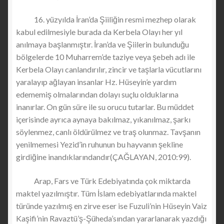
16. yüzyılda İran’da Şiiliğin resmi mezhep olarak
kabul edilmesiyle burada da Kerbela Olayı her yıl
anılmaya başlanmıştır. İran’da ve Şiilerin bulunduğu
bölgelerde 10 Muharrem’de taziye veya şebeh adı ile
Kerbela Olayı canlandırılır, zincir ve taşlarla vücutlarını
yaralayıp ağlayan insanlar Hz. Hüseyin’e yardım
edememiş olmalarından dolayı suçlu olduklarına
inanırlar. On gün süre ile su orucu tutarlar. Bu müddet
içerisinde ayrıca aynaya bakılmaz, yıkanılmaz, şarkı
söylenmez, canlı öldürülmez ve traş olunmaz. Tavşanın
yenilmemesi Yezid’in ruhunun bu hayvanın şekline
girdiğine inandıklarındandır(ÇAĞLAYAN, 2010:99).
Arap, Fars ve Türk Edebiyatında çok miktarda
maktel yazılmıştır. Tüm İslam edebiyatlarında maktel
türünde yazılmış en zirve eser ise Fuzuli’nin Hüseyin Vaiz
Kaşifi’nin Ravaztü’ş-Şüheda’sından yararlanarak yazdığı