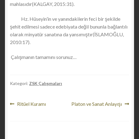
mahlasıdır(KALGAY, 2015:31).
Hz. Hüseyin’in ve yanındakilerin feci bir şekilde
şehit edilmesi sadece edebiyata değil bununla bağlantılı
olarak minyatür sanatına da yansımıştır(İSLAMOĞLU,
2010:17).
Çalışmanın tamamını sorunuz…
Kategori:
ZSK Çalışmaları
Yazı
Önceki
Sonraki
Ritüel Kuramı
Platon ve Sanat Anlayışı
yazı:
yazı:
gezinmesi