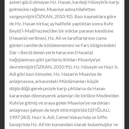
askeri gücü olmayan Hz. Hasan, kardeşi Hüseyin’in karşı
gelmesine rağmen, Muaviye adına hilafetten
vazgeçmiştir(ÖZKAN, 2010:92). Bazı kaynaklara göre
de Hz. Hasan birkaç ay halifelik yaptıktan sonra Kufe
Beytü’l-Mal(Hazine)’den bir miktar paranın kendisine
(Hasan’a) verilmesi, Hz. Ali ve taraftarlarının cuma
günleri camilerde kötülenmemesi ve Fars bölgesindeki
Dar-ı Becid denen yerin haracının (Hasan’a)
bağışlanması gibi şartlarla iktidarı Muaviye’ye
devretmiştir(ÖZKAN, 2010:91). Hz. Hüseyin ve Hucr b.
Adi gibi bazı kimseler, Hz. Hasan’ın Muaviye ile
anlaşmasına, arkasındaki Müslümanları küçük
düşürdüğü gerekçesiyle karşı çıktılarsa da Hasan
kararından dönmeyerek adamları ile birlikte Medine’den
Kufe’ye gitmiş ve oraya gelen Muaviye’ye vardıkları
anlaşmayı şahsen de teyit ettirmiştir(661)(FIĞLALI,
1997:283). Hucr b. Adi, Cemel Vakası’nda ve Sıffin
Savaşı’nda Hz. Ali’nin kumandanı olarak bulunmuştur ve