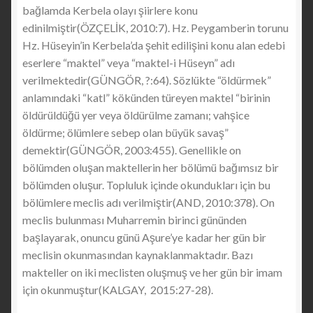
bağlamda Kerbela olayı şiirlere konu
edinilmiştir(ÖZÇELİK, 2010:7). Hz. Peygamberin torunu
Hz. Hüseyin’in Kerbela’da şehit edilişini konu alan edebi
eserlere “maktel” veya “maktel-i Hüseyn” adı
verilmektedir(GÜNGÖR, ?:64). Sözlükte “öldürmek”
anlamındaki “katl” kökünden türeyen maktel “birinin
öldürüldüğü yer veya öldürülme zamanı; vahşice
öldürme; ölümlere sebep olan büyük savaş”
demektir(GÜNGÖR, 2003:455). Genellikle on
bölümden oluşan maktellerin her bölümü bağımsız bir
bölümden oluşur. Topluluk içinde okundukları için bu
bölümlere meclis adı verilmiştir(AND, 2010:378). On
meclis bulunması Muharremin birinci gününden
başlayarak, onuncu günü Aşure’ye kadar her gün bir
meclisin okunmasından kaynaklanmaktadır. Bazı
makteller on iki meclisten oluşmuş ve her gün bir imam
için okunmuştur(KALGAY, 2015:27-28).