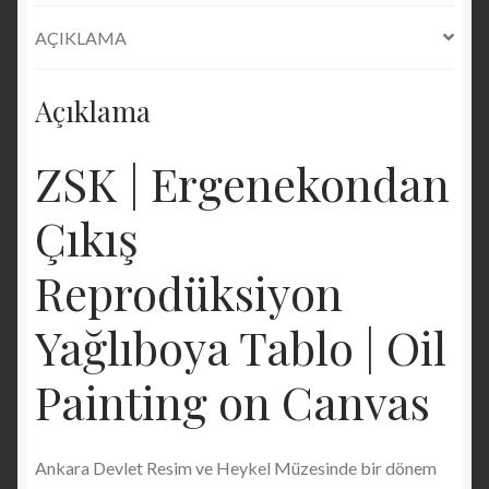
Canvas
AÇIKLAMA
80
x
Açıklama
120
cm
adet
ZSK | Ergenekondan
Çıkış
Reprodüksiyon
Yağlıboya Tablo | Oil
Painting on Canvas
Ankara Devlet Resim ve Heykel Müzesinde bir dönem