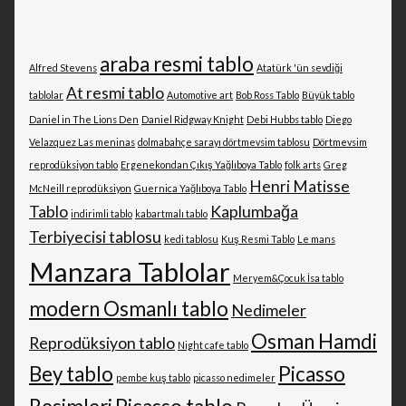
araba resmi tablo
Alfred Stevens
Atatürk 'ün sevdiği
At resmi tablo
tablolar
Automotive art
Bob Ross Tablo
Büyük tablo
Daniel in The Lions Den
Daniel Ridgway Knight
Debi Hubbs tablo
Diego
Velazquez Las meninas
dolmabahçe sarayı dörtmevsim tablosu
Dörtmevsim
reprodüksiyon tablo
Ergenekondan Çıkış Yağlıboya Tablo
folk arts
Greg
Henri Matisse
McNeill reprodüksiyon
Guernica Yağlıboya Tablo
Tablo
Kaplumbağa
indirimli tablo
kabartmalı tablo
Terbiyecisi tablosu
kedi tablosu
Kuş Resmi Tablo
Le mans
Manzara Tablolar
Meryem&Çocuk İsa tablo
modern Osmanlı tablo
Nedimeler
Osman Hamdi
Reprodüksiyon tablo
Night cafe tablo
Bey tablo
Picasso
pembe kuş tablo
picasso nedimeler