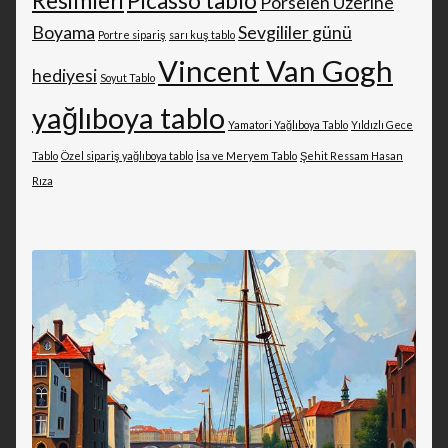
Resimleri
Picasso tablo
Porselen Üzerine
Boyama
Sevgililer günü
Portre sipariş
sarı kuş tablo
Vincent Van Gogh
hediyesi
Soyut Tablo
yağlıboya tablo
Yamatori Yağlıboya Tablo
Yıldızlı Gece
Tablo
Özel sipariş yağlıboya tablo
İsa ve Meryem Tablo
Şehit Ressam Hasan
Rıza