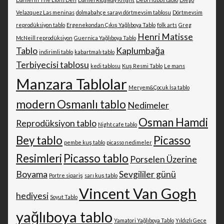
Velazquez Las meninas
dolmabahçe sarayı dörtmevsim tablosu
Dörtmevsim
reprodüksiyon tablo
Ergenekondan Çıkış Yağlıboya Tablo
folk arts
Greg
Henri Matisse
McNeill reprodüksiyon
Guernica Yağlıboya Tablo
Tablo
Kaplumbağa
indirimli tablo
kabartmalı tablo
Terbiyecisi tablosu
kedi tablosu
Kuş Resmi Tablo
Le mans
Manzara Tablolar
Meryem&Çocuk İsa tablo
modern Osmanlı tablo
Nedimeler
Osman Hamdi
Reprodüksiyon tablo
Night cafe tablo
Bey tablo
Picasso
pembe kuş tablo
picasso nedimeler
Resimleri
Picasso tablo
Porselen Üzerine
Boyama
Sevgililer günü
Portre sipariş
sarı kuş tablo
Vincent Van Gogh
hediyesi
Soyut Tablo
yağlıboya tablo
Yamatori Yağlıboya Tablo
Yıldızlı Gece