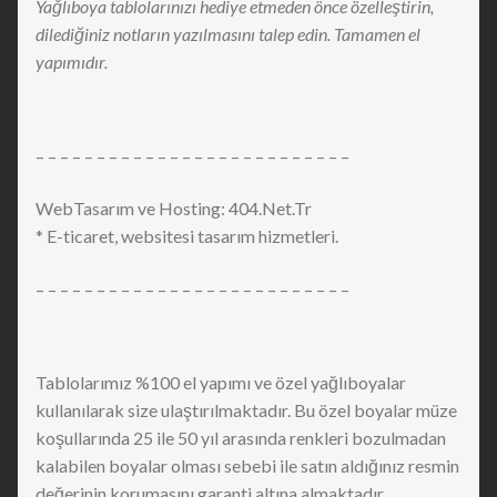
Yağlıboya tablolarınızı hediye etmeden önce özelleştirin,
dilediğiniz notların yazılmasını talep edin. Tamamen el
yapımıdır.
– – – – – – – – – – – – – – – – – – – – – – – – – –
WebTasarım ve Hosting: 404.Net.Tr
* E-ticaret, websitesi tasarım hizmetleri.
– – – – – – – – – – – – – – – – – – – – – – – – – –
Tablolarımız %100 el yapımı ve özel yağlıboyalar
kullanılarak size ulaştırılmaktadır. Bu özel boyalar müze
koşullarında 25 ile 50 yıl arasında renkleri bozulmadan
kalabilen boyalar olması sebebi ile satın aldığınız resmin
değerinin korumasını garanti altına almaktadır.