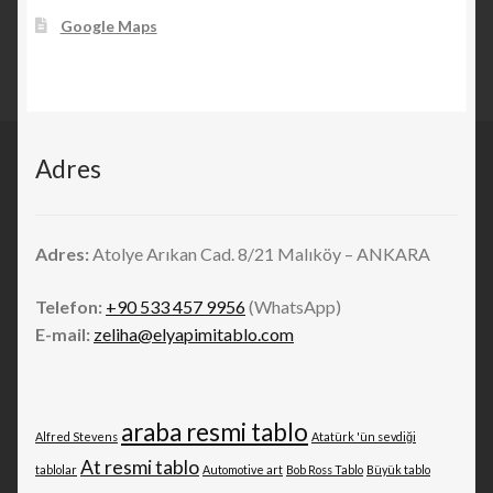
Google Maps
Adres
Adres:
Atolye Arıkan Cad. 8/21 Malıköy – ANKARA
Telefon:
+90 533 457 9956
(WhatsApp)
E-mail:
zeliha@elyapimitablo.com
araba resmi tablo
Alfred Stevens
Atatürk 'ün sevdiği
At resmi tablo
tablolar
Automotive art
Bob Ross Tablo
Büyük tablo