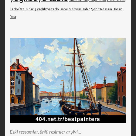
Tablo
Özel sipariş yağlıboya tablo
İsa ve Meryem Tablo
Şehit Ressam Hasan
Rıza
Eski ressamlar, ünlü resimler arşivi…