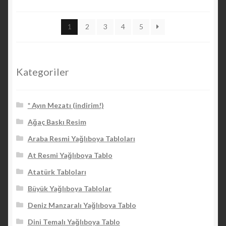
göre
sıralandı:
1
2
3
4
5
yüksekten
düşüğe
Kategoriler
* Ayın Mezatı (indirim!)
Ağaç Baskı Resim
Araba Resmi Yağlıboya Tabloları
At Resmi Yağlıboya Tablo
Atatürk Tabloları
Büyük Yağlıboya Tablolar
Deniz Manzaralı Yağlıboya Tablo
Dini Temalı Yağlıboya Tablo