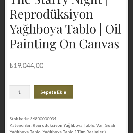
Reprodüksiyon
Yağlıboya Tablo | Oil
Painting On Canvas
₺
19.044,00
ZSK
Sepete Ekle
|
Vincent
van
Gogh
Stok kodu:
86800000034
Kategoriler:
Reprodüksiyon Yağlıboya Tablo
,
Van Gogh
|
Yağlıboya Tablo
,
Yağlıboya Tablo ( Tüm Resimler )