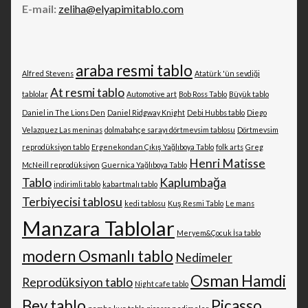
E-mail:
zeliha@elyapimitablo.com
araba resmi tablo
Alfred Stevens
Atatürk 'ün sevdiği
At resmi tablo
tablolar
Automotive art
Bob Ross Tablo
Büyük tablo
Daniel in The Lions Den
Daniel Ridgway Knight
Debi Hubbs tablo
Diego
Velazquez Las meninas
dolmabahçe sarayı dörtmevsim tablosu
Dörtmevsim
reprodüksiyon tablo
Ergenekondan Çıkış Yağlıboya Tablo
folk arts
Greg
Henri Matisse
McNeill reprodüksiyon
Guernica Yağlıboya Tablo
Tablo
Kaplumbağa
indirimli tablo
kabartmalı tablo
Terbiyecisi tablosu
kedi tablosu
Kuş Resmi Tablo
Le mans
Manzara Tablolar
Meryem&Çocuk İsa tablo
modern Osmanlı tablo
Nedimeler
Osman Hamdi
Reprodüksiyon tablo
Night cafe tablo
Bey tablo
Picasso