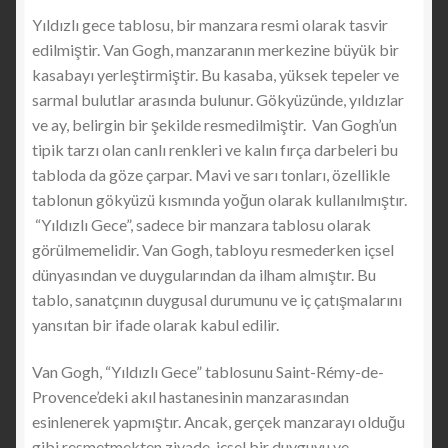
Yıldızlı gece tablosu, bir manzara resmi olarak tasvir
edilmiştir. Van Gogh, manzaranın merkezine büyük bir
kasabayı yerleştirmiştir. Bu kasaba, yüksek tepeler ve
sarmal bulutlar arasında bulunur. Gökyüzünde, yıldızlar
ve ay, belirgin bir şekilde resmedilmiştir. Van Gogh’un
tipik tarzı olan canlı renkleri ve kalın fırça darbeleri bu
tabloda da göze çarpar. Mavi ve sarı tonları, özellikle
tablonun gökyüzü kısmında yoğun olarak kullanılmıştır.
“Yıldızlı Gece”, sadece bir manzara tablosu olarak
görülmemelidir. Van Gogh, tabloyu resmederken içsel
dünyasından ve duygularından da ilham almıştır. Bu
tablo, sanatçının duygusal durumunu ve iç çatışmalarını
yansıtan bir ifade olarak kabul edilir.
Van Gogh, “Yıldızlı Gece” tablosunu Saint-Rémy-de-
Provence’deki akıl hastanesinin manzarasından
esinlenerek yapmıştır. Ancak, gerçek manzarayı olduğu
gibi resmetmekten ziyade, içsel bir duyguyu ve