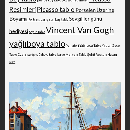
pembe kuş tablo
picasso nedimeler
Resimleri
Picasso tablo
Porselen Üzerine
Boyama
Sevgililer günü
Portre sipariş
sarı kuş tablo
Vincent Van Gogh
hediyesi
Soyut Tablo
yağlıboya tablo
Yamatori Yağlıboya Tablo
Yıldızlı Gece
Tablo
Özel sipariş yağlıboya tablo
İsa ve Meryem Tablo
Şehit Ressam Hasan
Rıza