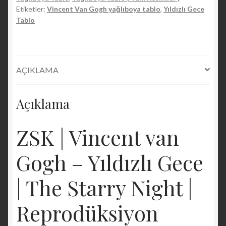
Yıldızlı
Etiketler:
Vincent Van Gogh yağlıboya tablo
,
Yıldızlı Gece
Gece
Tablo
/
The
Starry
Night
AÇIKLAMA
|
Reprodüksiyon
Açıklama
Yağlıboya
Tablo
|
ZSK | Vincent van
Oil
Painting
Gogh – Yıldızlı Gece
On
Canvas
| The Starry Night |
adet
Reprodüksiyon