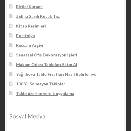
Ritüel Kuramı
Zeliha Sayılı Küçük Tez
Kitap Resimleri
Portfolyo
Ressam Arşivi
Sanatsal Ofis Dekorasyon İşleri
Makam Odası Tabloları Satın Al
Yağlıboya Tablo Fiyatları Nasıl Belirleniyor
100 Yıl Solmayan Tablolar
Tablo üzerine vernik uygulama
Sosyal Medya