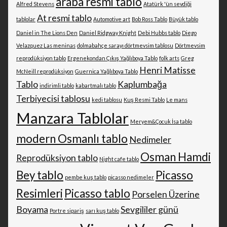
araba resmi tablo
Alfred Stevens
Atatürk 'ün sevdiği
At resmi tablo
tablolar
Automotive art
Bob Ross Tablo
Büyük tablo
Daniel in The Lions Den
Daniel Ridgway Knight
Debi Hubbs tablo
Diego
Velazquez Las meninas
dolmabahçe sarayı dörtmevsim tablosu
Dörtmevsim
reprodüksiyon tablo
Ergenekondan Çıkış Yağlıboya Tablo
folk arts
Greg
Henri Matisse
McNeill reprodüksiyon
Guernica Yağlıboya Tablo
Tablo
Kaplumbağa
indirimli tablo
kabartmalı tablo
Terbiyecisi tablosu
kedi tablosu
Kuş Resmi Tablo
Le mans
Manzara Tablolar
Meryem&Çocuk İsa tablo
modern Osmanlı tablo
Nedimeler
Osman Hamdi
Reprodüksiyon tablo
Night cafe tablo
Bey tablo
Picasso
pembe kuş tablo
picasso nedimeler
Resimleri
Picasso tablo
Porselen Üzerine
Boyama
Sevgililer günü
Portre sipariş
sarı kuş tablo