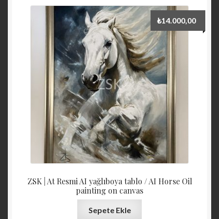
₺
14.000,00
ZSK | At Resmi AI yağlıboya tablo / AI Horse Oil
painting on canvas
Sepete Ekle