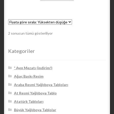
Fiyata
2 sonucun tümü gösteriliyor
göre
sıralandı:
yüksekten
Kategoriler
düşüğe
* Ayın Mezatı (indirim!)
Ağaç Baskı Resim
Araba Resmi Yağlıboya Tabloları
At Resmi Yağlıboya Tablo
Atatürk Tabloları
Büyük Yağlıboya Tablolar