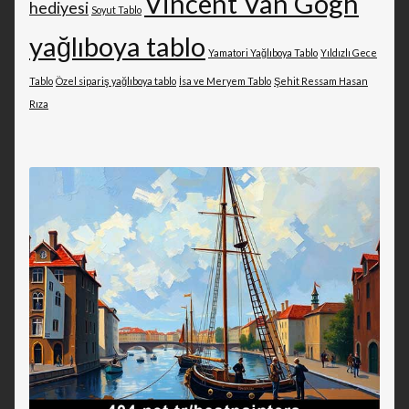
Vincent Van Gogh
hediyesi
Soyut Tablo
yağlıboya tablo
Yamatori Yağlıboya Tablo
Yıldızlı Gece
Tablo
Özel sipariş yağlıboya tablo
İsa ve Meryem Tablo
Şehit Ressam Hasan
Rıza