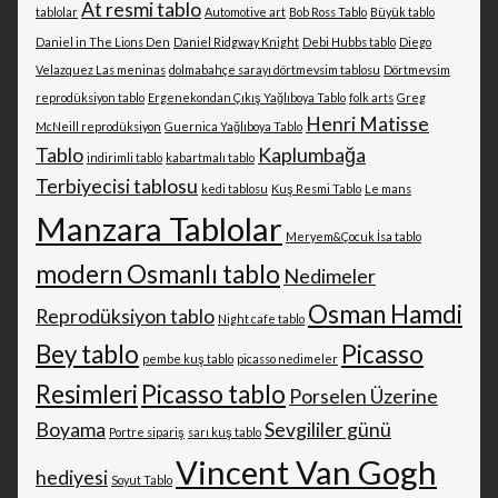
At resmi tablo
tablolar
Automotive art
Bob Ross Tablo
Büyük tablo
Daniel in The Lions Den
Daniel Ridgway Knight
Debi Hubbs tablo
Diego
Velazquez Las meninas
dolmabahçe sarayı dörtmevsim tablosu
Dörtmevsim
reprodüksiyon tablo
Ergenekondan Çıkış Yağlıboya Tablo
folk arts
Greg
Henri Matisse
McNeill reprodüksiyon
Guernica Yağlıboya Tablo
Tablo
Kaplumbağa
indirimli tablo
kabartmalı tablo
Terbiyecisi tablosu
kedi tablosu
Kuş Resmi Tablo
Le mans
Manzara Tablolar
Meryem&Çocuk İsa tablo
modern Osmanlı tablo
Nedimeler
Osman Hamdi
Reprodüksiyon tablo
Night cafe tablo
Bey tablo
Picasso
pembe kuş tablo
picasso nedimeler
Resimleri
Picasso tablo
Porselen Üzerine
Boyama
Sevgililer günü
Portre sipariş
sarı kuş tablo
Vincent Van Gogh
hediyesi
Soyut Tablo