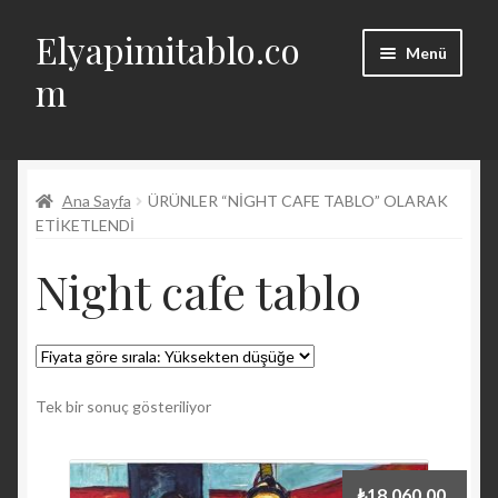
Elyapimitablo.co
Dolaşıma
İçeriğe
Menü
geç
geç
m
Alt
Hakkında
menüyü
genişlet
Alt
Ana Sayfa
ÜRÜNLER “NIGHT CAFE TABLO” OLARAK
Hesabım
menüyü
ETIKETLENDI
genişlet
Geri Ödeme ve İade Politikası
Night cafe tablo
İletişim
English
Tek bir sonuç gösteriliyor
₺
18.060,00