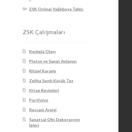
ZSK Orjinal Yağlıboya Tablo
ZSK Çalışmaları
Kerbela Olayı
Platon ve Sanat Anlayışı
Ritüel Kuramı
Zeliha Sayılı Küçük Tez
Kitap Resimleri
Portfolyo
Ressam Arşivi
Sanatsal Ofis Dekorasyon
İşleri