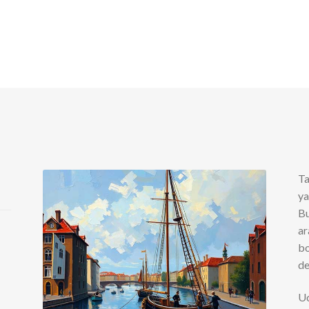
Ta
ya
Bu
ar
bo
de
Uc