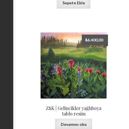
Sepete Ekle
₺
6.400,00
ZSK | Gelincikler yağlıboya
tablo resim
Devamını oku