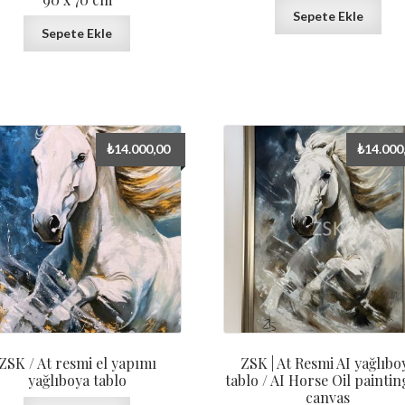
Sepete Ekle
Sepete Ekle
₺
14.000,00
₺
14.000
ZSK / At resmi el yapımı
ZSK | At Resmi AI yağlıbo
yağlıboya tablo
tablo / AI Horse Oil painti
canvas