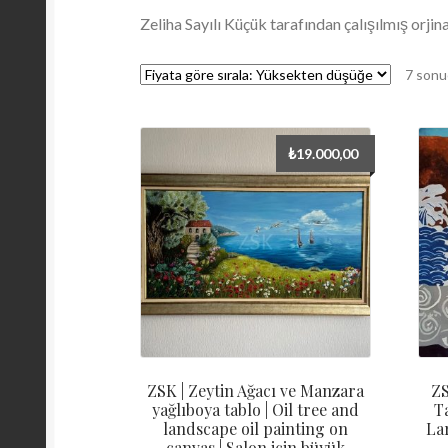
Zeliha Sayılı Küçük tarafından çalışılmış orjin
7 sonu
₺
19.000,00
ZSK | Zeytin Ağacı ve Manzara
ZS
yağlıboya tablo | Oil tree and
T
landscape oil painting on
La
canvas | Salon için büyük