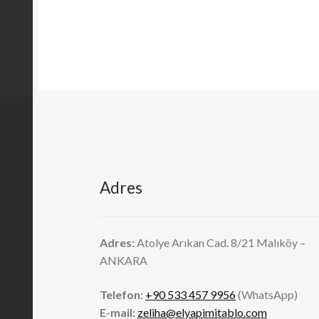
Adres
Adres:
Atolye Arıkan Cad. 8/21 Malıköy –
ANKARA
Telefon:
+90 533 457 9956
(WhatsApp)
E-mail:
zeliha@elyapimitablo.com