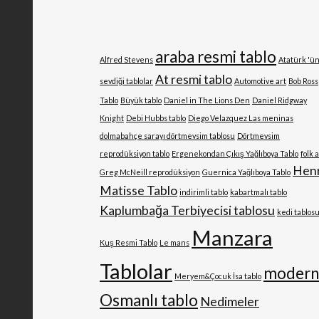
araba resmi tablo
Alfred Stevens
Atatürk 'ü
At resmi tablo
sevdiği tablolar
Automotive art
Bob Ross
Tablo
Büyük tablo
Daniel in The Lions Den
Daniel Ridgway
Knight
Debi Hubbs tablo
Diego Velazquez Las meninas
dolmabahçe sarayı dörtmevsim tablosu
Dörtmevsim
reprodüksiyon tablo
Ergenekondan Çıkış Yağlıboya Tablo
folk 
Henr
Greg McNeill reprodüksiyon
Guernica Yağlıboya Tablo
Matisse Tablo
indirimli tablo
kabartmalı tablo
Kaplumbağa Terbiyecisi tablosu
kedi tablos
Manzara
Kuş Resmi Tablo
Le mans
Tablolar
moder
Meryem&Çocuk İsa tablo
Osmanlı tablo
Nedimeler