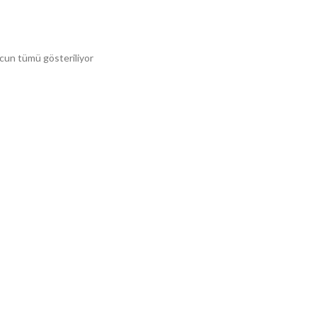
Fiyata
cun tümü gösteriliyor
göre
sıralandı:
yüksekten
düşüğe