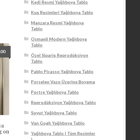
Kedi Resmi Yağlıboya Tablo
Kuş Resimleri Yağlıboya Tablo
Manzara Resmi Yağlıboya
Tablo
Osmanli Modern Yağlıboya
Tablo
,00
Özel Sipariş Reprodüksiyon
Tablo
Pablo Picasso Yağlıboya Tablo
Porselen Vazo Üzerine Boyama
Portre Yağlıboya Tablo
Reprodüksiyon Yağlıboya Tablo
Soyut Yağlıboya Tablo
Van Gogh Yağlıboya Tablo
ya
ng on
Yağlıboya Tablo ( Tüm Resimler
)