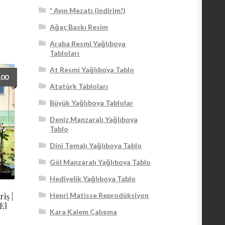
* Ayın Mezatı (indirim!)
Ağaç Baskı Resim
Araba Resmi Yağlıboya
Tabloları
At Resmi Yağlıboya Tablo
,00
Atatürk Tabloları
Büyük Yağlıboya Tablolar
Deniz Manzaralı Yağlıboya
Tablo
Dini Temalı Yağlıboya Tablo
Göl Manzaralı Yağlıboya Tablo
Hediyelik Yağlıboya Tablo
iş |
Henri Matisse Reprodüksiyon
El
Kara Kalem Çalışma