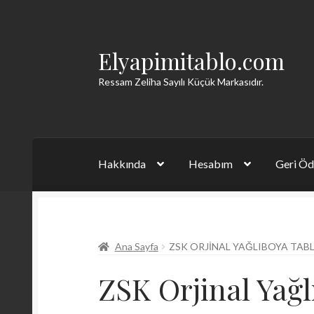
Elyapimitablo.com
Dolaşıma
İçeriğe
geç
geç
Ressam Zeliha Sayılı Küçük Markasıdır.
Hakkında
Hesabım
Geri Öd
Ana Sayfa
ZSK ORJINAL YAĞLIBOYA TAB
ZSK Orjinal Yağl