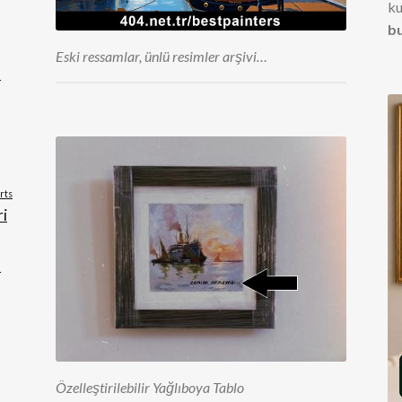
ku
b
Eski ressamlar, ünlü resimler arşivi…
n
arts
i
u
n
Özelleştirilebilir Yağlıboya Tablo