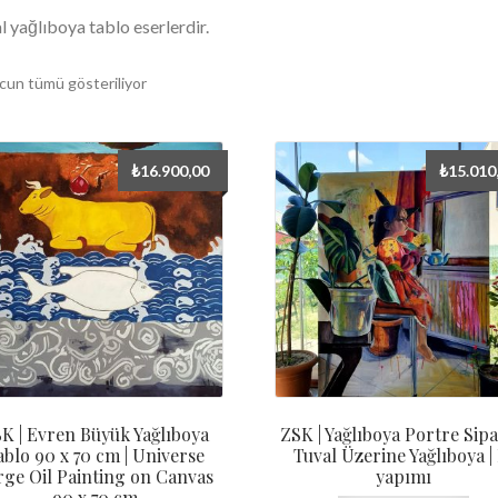
al yağlıboya tablo eserlerdir.
Fiyata
cun tümü gösteriliyor
göre
sıralandı:
yüksekten
₺
16.900,00
₺
15.010
düşüğe
K | Evren Büyük Yağlıboya
ZSK | Yağlıboya Portre Sipar
ablo 90 x 70 cm | Universe
Tuval Üzerine Yağlıboya | 
rge Oil Painting on Canvas
yapımı
90 x 70 cm