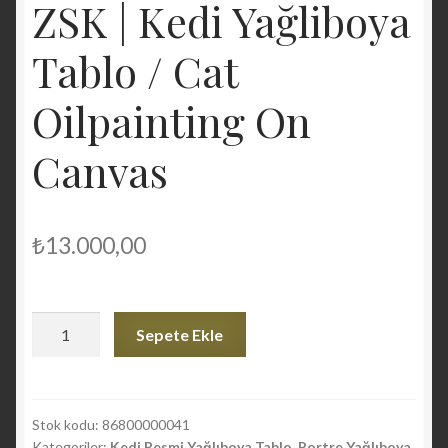
ZSK | Kedi Yağliboya
Tablo / Cat
Oilpainting On
Canvas
₺
13.000,00
ZSK
Sepete Ekle
|
Kedi
Yağliboya
Tablo
Stok kodu:
86800000041
Kategoriler:
Kedi Resmi Yağlıboya Tablo
,
Portre Yağlıboya