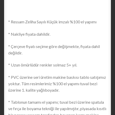
* Ressam Zeliha Sayılı Küçük imzalı %100 el yapımı
* Nakliye fiyata dahildir.
* Çerçeve fiyatı seçime göre değişmekte, fiyata dahil
değildir.
* Uzun ömürlüdür renkler solmaz 5+ yıl.
* PVC üzerine seri üretim makine baskısı tablo satışımız
yoktur. Tüm resimlerimiz %100 el yapımı tuval bezi
üzerine 1. kalite yağlıboyadır.
* Tablonun tamamı el yapımı; tuval bezi üzerine spatula
ve fırça ile boyama tekniği ile yapılmıştır, piyasada kısıtlı
bir parçası ressam tarafından boyanan kısmı makine