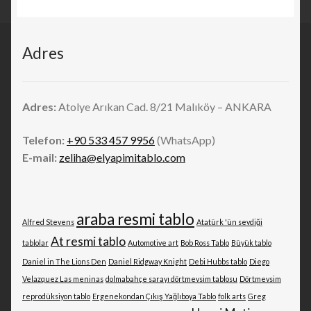
Adres
Adres:
Atolye Arıkan Cad. 8/21 Malıköy – ANKARA
Telefon:
+90 533 457 9956
(WhatsApp)
E-mail:
zeliha@elyapimitablo.com
araba resmi tablo
Alfred Stevens
Atatürk 'ün sevdiği
At resmi tablo
tablolar
Automotive art
Bob Ross Tablo
Büyük tablo
Daniel in The Lions Den
Daniel Ridgway Knight
Debi Hubbs tablo
Diego
Velazquez Las meninas
dolmabahçe sarayı dörtmevsim tablosu
Dörtmevsim
reprodüksiyon tablo
Ergenekondan Çıkış Yağlıboya Tablo
folk arts
Greg