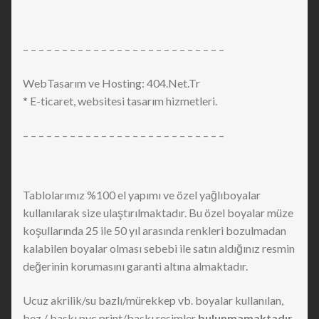
– – – – – – – – – – – – – – – – – – – – – – – – – –
WebTasarım ve Hosting: 404.Net.Tr
* E-ticaret, websitesi tasarım hizmetleri.
– – – – – – – – – – – – – – – – – – – – – – – – – –
Tablolarımız %100 el yapımı ve özel yağlıboyalar
kullanılarak size ulaştırılmaktadır. Bu özel boyalar müze
koşullarında 25 ile 50 yıl arasında renkleri bozulmadan
kalabilen boyalar olması sebebi ile satın aldığınız resmin
değerinin korumasını garanti altına almaktadır.
Ucuz akrilik/su bazlı/mürekkep vb. boyalar kullanılan,
bez / baskı pvc print/baskı resimler
bulunmamaktadır.