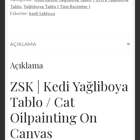
/
Tablo
,
Yağlıboya Tablo ( Tüm Resimler )
Cat
Etiketler:
kedi tablosu
Oilpainting
On
Canvas
adet
AÇIKLAMA
Açıklama
ZSK | Kedi Yağliboya
Tablo / Cat
Oilpainting On
Canvas