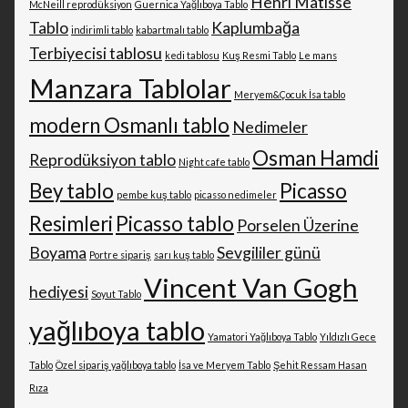
Henri Matisse
McNeill reprodüksiyon
Guernica Yağlıboya Tablo
Tablo
Kaplumbağa
indirimli tablo
kabartmalı tablo
Terbiyecisi tablosu
kedi tablosu
Kuş Resmi Tablo
Le mans
Manzara Tablolar
Meryem&Çocuk İsa tablo
modern Osmanlı tablo
Nedimeler
Osman Hamdi
Reprodüksiyon tablo
Night cafe tablo
Bey tablo
Picasso
pembe kuş tablo
picasso nedimeler
Resimleri
Picasso tablo
Porselen Üzerine
Boyama
Sevgililer günü
Portre sipariş
sarı kuş tablo
Vincent Van Gogh
hediyesi
Soyut Tablo
yağlıboya tablo
Yamatori Yağlıboya Tablo
Yıldızlı Gece
Tablo
Özel sipariş yağlıboya tablo
İsa ve Meryem Tablo
Şehit Ressam Hasan
Rıza