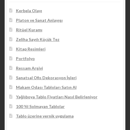
Kerbela Olayı
Platon ve Sanat Anlayışı
Ritüel Kuramı
Zeliha Sayılı Küçük Tez
Kitap Resimleri
Portfolyo
Ressam Arşivi
Sanatsal Ofis Dekorasyon İşleri
Makam Odası Tabloları Satın Al
Yağlıboya Tablo Fiyatları Nasıl Belirleniyor
100 Yıl Solmayan Tablolar
Tablo üzerine vernik uygulama