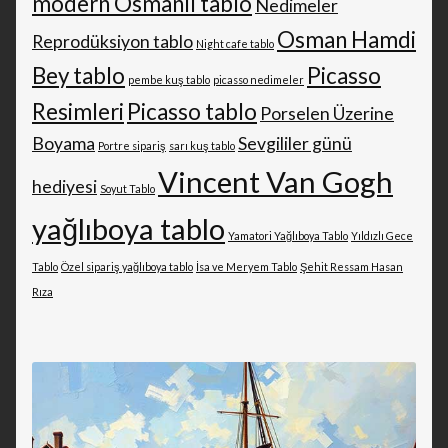
modern Osmanlı tablo
Nedimeler
Osman Hamdi
Reprodüksiyon tablo
Night cafe tablo
Bey tablo
Picasso
pembe kuş tablo
picasso nedimeler
Resimleri
Picasso tablo
Porselen Üzerine
Boyama
Sevgililer günü
Portre sipariş
sarı kuş tablo
Vincent Van Gogh
hediyesi
Soyut Tablo
yağlıboya tablo
Yamatori Yağlıboya Tablo
Yıldızlı Gece
Tablo
Özel sipariş yağlıboya tablo
İsa ve Meryem Tablo
Şehit Ressam Hasan
Rıza