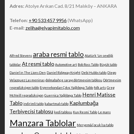
Adres:
Atolye Arıkan Cad. 8/21 Malıköy – ANKARA
Telefon:
+90 533 457 9956
(WhatsApp)
E-mail:
zeliha@elyapimitablo.com
araba resmi tablo
Alfred Stevens
Atatürk 'ün sevdiği
At resmi tablo
tablolar
Automotive art
Bob Ross Tablo
Büyük tablo
Daniel in The Lions Den
Daniel Ridgway Knight
Debi Hubbs tablo
Diego
Velazquez Las meninas
dolmabahçe sarayı dörtmevsim tablosu
Dörtmevsim
reprodüksiyon tablo
Ergenekondan Çıkış Yağlıboya Tablo
folk arts
Greg
Henri Matisse
McNeill reprodüksiyon
Guernica Yağlıboya Tablo
Tablo
Kaplumbağa
indirimli tablo
kabartmalı tablo
Terbiyecisi tablosu
kedi tablosu
Kuş Resmi Tablo
Le mans
Manzara Tablolar
Meryem&Çocuk İsa tablo