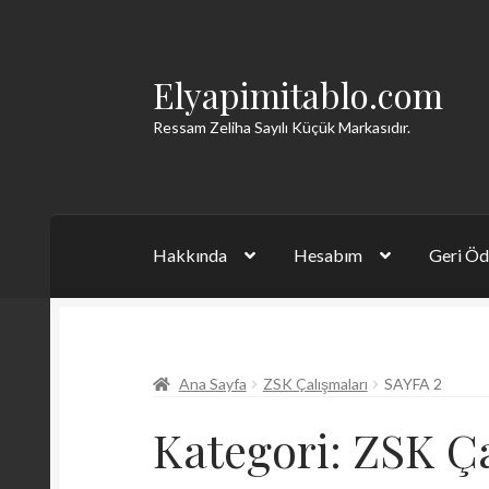
Elyapimitablo.com
Dolaşıma
İçeriğe
geç
geç
Ressam Zeliha Sayılı Küçük Markasıdır.
Hakkında
Hesabım
Geri Öd
Ana Sayfa
ZSK Çalışmaları
SAYFA 2
Kategori:
ZSK Ça