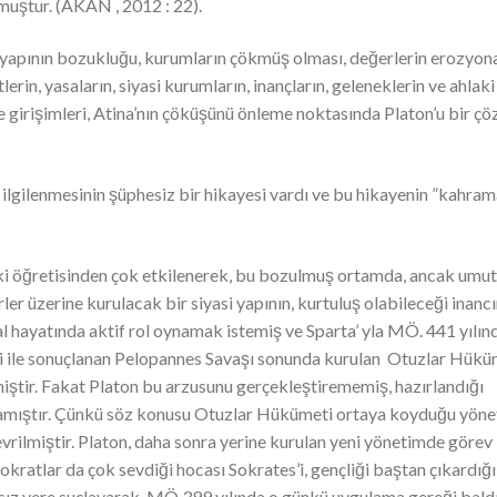
muştur. (AKAN , 2012 : 22).
 yapının bozukluğu, kurumların çökmüş olması, değerlerin erozyon
rin, yasaların, siyasi kurumların, inançların, geleneklerin ve ahlaki
ve girişimleri, Atina’nın çöküşünü önleme noktasında Platon’u bir ç
ilgilenmesinin şüphesiz bir hikayesi vardı ve bu hikayenin ”kahram
hlaki öğretisinden çok etkilenerek, bu bozulmuş ortamda, ancak umu
ler üzerine kurulacak bir siyasi yapının, kurtuluş olabileceği inanc
al hayatında aktif rol oynamak istemiş ve Sparta’ yla MÖ. 441 yılın
si ile sonuçlanan Pelopannes Savaşı sonunda kurulan Otuzlar Hükü
ştir. Fakat Platon bu arzusunu gerçekleştirememiş, hazırlandığı
amamıştır. Çünkü söz konusu Otuzlar Hükümeti ortaya koyduğu yön
rilmiştir. Platon, daha sonra yerine kurulan yeni yönetimde görev
kratlar da çok sevdiği hocası Sokrates’i, gençliği baştan çıkardığı
haksız yere suçlayarak, MÖ.399 yılında o günkü uygulama gereği bald