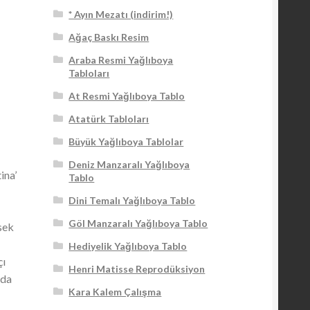
* Ayın Mezatı (indirim!)
Ağaç Baskı Resim
Araba Resmi Yağlıboya
Tabloları
At Resmi Yağlıboya Tablo
Atatürk Tabloları
Büyük Yağlıboya Tablolar
Deniz Manzaralı Yağlıboya
ina’
Tablo
Dini Temalı Yağlıboya Tablo
Göl Manzaralı Yağlıboya Tablo
sek
Hediyelik Yağlıboya Tablo
çı
Henri Matisse Reprodüksiyon
nda
Kara Kalem Çalışma