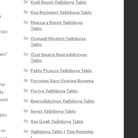
Kedi Resmi Yağlıboya Tablo
Kuş Resimleri Yağlıboya Tablo
a
Manzara Resmi Yağlıboya
Tablo
özüm
Osmanli Modern Yağlıboya
Tablo
anı”
Özel Sipariş Reprodüksiyon
Tablo
Pablo Picasso Yağlıboya Tablo
t
Porselen Vazo Üzerine Boyama
ına
Portre Yağlıboya Tablo
da
meti
Reprodüksiyon Yağlıboya Tablo
Soyut Yağlıboya Tablo
etim
Van Gogh Yağlıboya Tablo
 ve
Yağlıboya Tablo ( Tüm Resimler
)
ıran