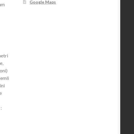
Google Maps
kum
etri
e,
oni)
nemli
ini
e
:
n