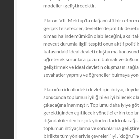
modelleri geliştirecektir.
Platon, VII. Mektup’ta olağanüstü bir reform
gerçek felsefeciler, devletlerde politik denet
olması halinde mümkün olabileceğini, aksi ta
mevcut durumla ilgili tespiti onun aktif polit
kafasındaki ideal devleti oluşturma konusunda 
öğreterek sorunlara çözüm bulmak ve düşündü
geliştirmek ve ideal devletin oluşmasını sağl
seyahatler yapmış ve öğrenciler bulmaya yöne
Platon’un idealindeki devlet için ihtiyaç duyd
sonucunda toplumun iyiliğini en iyi bilecek ol
çıkacağına inanmıştır. Toplumu daha iyiye göt
gerektiğinden eğitilecek yönetici erkin toplu
dışındakilerden birçok yönden farklı olacağı a
toplumun ihtiyaçlarına ve sorunlarına gelişti
birlikte tüm yönleriyle çevreleri ‘iyi’, “doğru