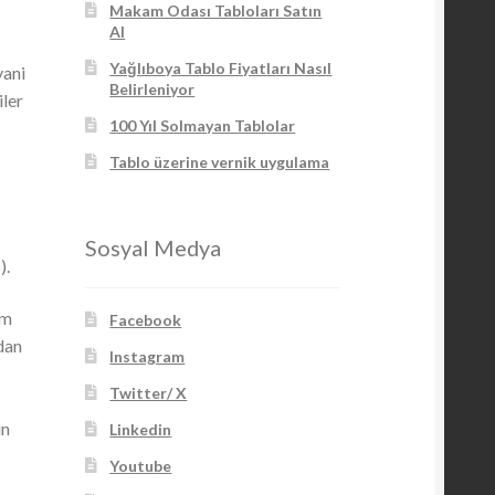
Makam Odası Tabloları Satın
Al
Yağlıboya Tablo Fiyatları Nasıl
yani
Belirleniyor
iler
100 Yıl Solmayan Tablolar
Tablo üzerine vernik uygulama
Sosyal Medya
).
im
Facebook
ndan
Instagram
Twitter/ X
in
Linkedin
Youtube