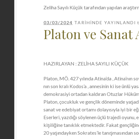
Zeliha Sayılı Küçük tarafından yapılan araştır
03/03/2024
TARIHINDE YAYINLANDI
Platon ve Sanat 
HAZIRLAYAN : ZELİHA SAYILI KÜÇÜK
Platon, MÖ. 427 yılında Atina’da , Atina’nın s
nın son kralı Kodos’a , annesinin ki ise ünlü y
demokrasiyi ortadan kaldıran Otuzlar Hüküm
Platon, çocukluk ve gençlik döneminde yaşadığ
sanat ve edebiyat ortamı dolayısıyla iyi bir eğ
Eserleri, yazdığı söylenen üçlü trajedi oyunu, 
kişiliğine tanıklık etmektedir. Fakat gençliğ
20 yaşındayken Sokrates’le tanışmasından so