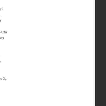
yi
,
e
ya da
acı
i
a
re üç