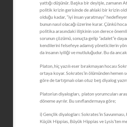
yattığı düşünür. Başka bir deyişle, zamanın Ati
politik krizin gerisinde de ahlaki bir krizi
olduğu kadar, “iyi insan yaratmayı” hedefleye
bunun nasıl olacağı üzerine kurar. Çünkü hoca
politika arasındaki ilişkinin son derece önemli
sorunun çözümü, sonuçta gelip “adalet”e dayanır
kendilerini felsefeye adamış yöneticilerin yö
da insanın iyiliği ve mutluluğudur. Bu da anc
Platon, hiç yazılı eser bırakmayan hocası Sokr
ortaya koyar. Sokrates’in ölümünden hemen so
göre de tartışmalı olan otuz beş diyalog yazm
Platon’un diyalogları, platon yorumcuları arası
döneme ayrılır. Bu sınıflandırmaya göre;
i) Gençlik diyalogları: Sokrates’in Savunması,
Küçük Hippias, Büyük Hippias ve Lysis’ten me