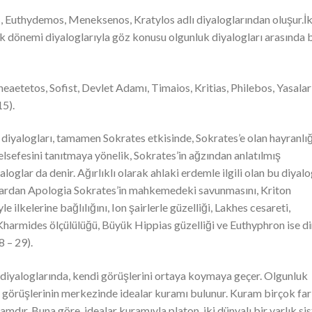
os, Euthydemos, Meneksenos, Kratylos adlı diyaloglarından oluşur.İk
k dönemi diyaloglarıyla göz konusu olgunluk diyalogları arasında b
Theaetetos, Sofist, Devlet Adamı, Timaios, Kritias, Philebos, Yasalar
5).
 diyalogları, tamamen Sokrates etkisinde, Sokrates’e olan hayranlığ
felsefesini tanıtmaya yönelik, Sokrates’in ağzından anlatılmış
oglar da denir. Ağırlıklı olarak ahlaki erdemle ilgili olan bu diyalo
nlardan Apologia Sokrates’in mahkemedeki savunmasını, Kriton
ilkelerine bağlılığını, Ion şairlerle güzelliği, Lakhes cesareti,
k, Kharmides ölçülülüğü, Büyük Hippias güzelliği ve Euthyphron ise di
8 – 29).
 diyaloglarında, kendi görüşlerini ortaya koymaya geçer. Olgunluk
n görüşlerinin merkezinde idealar kuramı bulunur. Kuram birçok far
dır. Buna göre, idealar kuramıyla platon, iki dünyalı bir varlık si