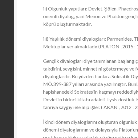
ii) Olgunluk yapıtları: Devlet, Şölen, Phaedr
önemli diyalog, yani Menon ve Phaidon gençli
köprü oluşturmaktadır.
iii) Yaşlılık dönemi diyalogları: Parmenides, 
Mektuplar yer almaktadır.(PLATON , 2015 : 1
Gençlik diyalogları diye tanımlanan başlangıç
takdirini, sevgisini, minnetini göstermeye ve 
diyaloglardır. Bu yüzden bunlara Sokratik Diyal
MÖ.399-387 yılları arasında yazılmıştır. Bu
hapishanedeki Sokrates’in kaçmayı reddedişiyle 
Devlet’in birinci kitabı adaleti, Lysis dostlu
tanrıya saygıyı ele alıp işler. ( AKAN , 2012 : 2
İkinci dönem diyaloglarını oluşturan olgunluk
dönemi diyaloglarının ve dolayısıyla Platon’u
probleme oldukça yalın bir çözüm getiren kuram