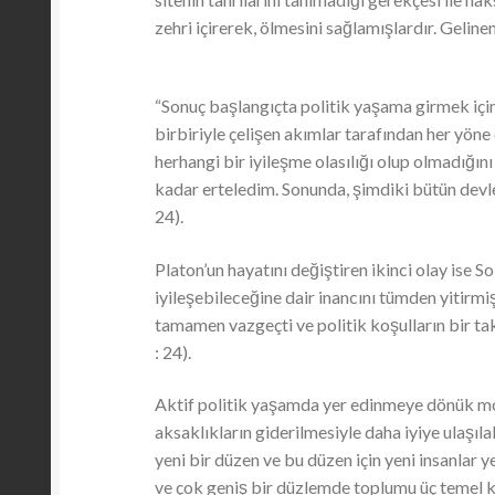
zehri içirerek, ölmesini sağlamışlardır. Geli
“Sonuç başlangıçta politik yaşama girmek için 
birbiriyle çelişen akımlar tarafından her yön
herhangi bir iyileşme olasılığı olup olmadığ
kadar erteledim. Sonunda, şimdiki bütün devlet
24).
Platon’un hayatını değiştiren ikinci olay ise
iyileşebileceğine dair inancını tümden yitirm
tamamen vazgeçti ve politik koşulların bir t
: 24).
Aktif politik yaşamda yer edinmeye dönük mo
aksaklıkların giderilmesiyle daha iyiye ulaşıl
yeni bir düzen ve bu düzen için yeni insanlar y
ve çok geniş bir düzlemde toplumu üç temel kat