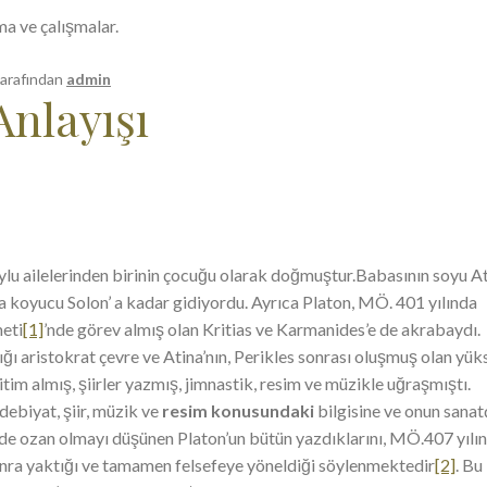
ma ve çalışmalar.
tarafından
admin
Anlayışı
oylu ailelerinden birinin çocuğu olarak doğmuştur.Babasının soyu At
asa koyucu Solon’ a kadar gidiyordu. Ayrıca Platon, MÖ. 401 yılında
eti
[1]
’nde görev almış olan Kritias ve Karmanides’e de akrabaydı.
ı aristokrat çevre ve Atina’nın, Perikles sonrası oluşmuş olan yük
itim almış, şiirler yazmış, jimnastik, resim ve müzikle uğraşmıştı.
edebiyat, şiir, müzik ve
resim konusundaki
bilgisine ve onun sanat
inde ozan olmayı düşünen Platon’un bütün yazdıklarını, MÖ.407 yılı
nra yaktığı ve tamamen felsefeye yöneldiği söylenmektedir
[2]
. Bu