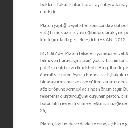
beklenir fakat Platon hiç bir ayrıntıyı atlama
etmiştir.
Platon yaptığı seyahatler sonucunda aktif pol
yetiştirmek üzere, yani eğitimci olarak yine p
kurduğu okulla gerçekleştirir. (AKAN , 2012 : 
MÖ.387 de , Platon felsefeci yöneticiler yet
bilmeyen buraya girmesin” yazar. Tarihin tanıd
politika eğitimi verilmektedir. Bu eğitimde 
önemli yer tutar. Ayrıca burada tarih, hukuk, r
bir araştırma merkezi ve eğitim kurumu olması a
gözler önüne sermesi açısından önem taşır. Bu
felsefenin oluşturduğunu düşünen platon, bil
bütünlüklü evren fikrini yerleştirir, müziğe d
26).
Platon, toplumda ve devlette ortaya çıkan o 