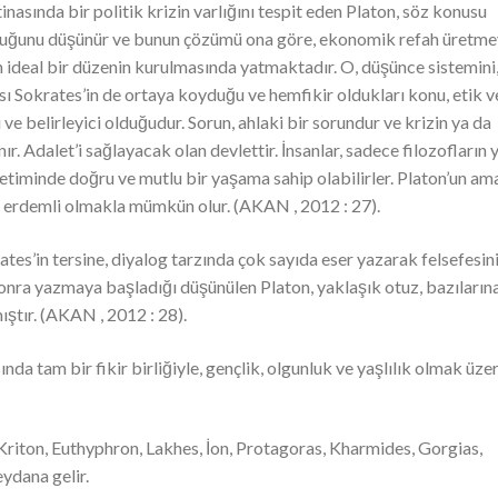
nasında bir politik krizin varlığını tespit eden Platon, söz konusu
n olduğunu düşünür ve bunun çözümü ona göre, ekonomik refah üretme
n ideal bir düzenin kurulmasında yatmaktadır. O, düşünce sistemini
sı Sokrates’in de ortaya koyduğu ve hemfikir oldukları konu, etik v
 ve belirleyici olduğudur. Sorun, ahlaki bir sorundur ve krizin ya da
. Adalet’i sağlayacak olan devlettir. İnsanlar, sadece filozofların 
netiminde doğru ve mutlu bir yaşama sahip olabilirler. Platon’un am
ak erdemli olmakla mümkün olur. (AKAN , 2012 : 27).
ates’in tersine, diyalog tarzında çok sayıda eser yazarak felsefesin
nra yazmaya başladığı düşünülen Platon, yaklaşık otuz, bazıların
ıştır. (AKAN , 2012 : 28).
nda tam bir fikir birliğiyle, gençlik, olgunluk ve yaşlılık olmak üze
 Kriton, Euthyphron, Lakhes, İon, Protagoras, Kharmides, Gorgias,
ydana gelir.