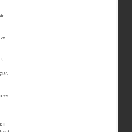
i
ir
 ve
ı,
glar,
n ve
klı
stemi