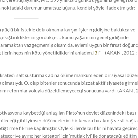
nen noktadaki durumun umutsuzluğunu, kendisi şöyle ifade etmiştir:
güçlü bir istekle dolu olmama karşın, işlerin gidişine baktıkça ve
e çekiştirildiklerini gördükçe,… kamu yaşamının genel gidişinde
ını aramaktan vazgeçmemiş olsam da, eylemi uygun bir fırsat doğun
lerin hepsinin kötü yönetildiklerini anladım.
[3]
” (AKAN , 2012 : 
 Sokrates’i salt susturmak adına ölüme mahkum eden bir siyasal düze
iş olmasıydı. O, olup bitenler sonucunda bizzat aktif siyasete girm
akım reformlar yoluyla düzeltilemeyeceği sonucuna vardı. (AKAN ,
tivasyonu kaybettiği anlaşılan Plato’nun devlet düzenindeki bazı
abileceği gibi iyimser düşüncelerini bir kenara bırakmış ve sil başt
etiştirme fikrine kapılmıştır. Öyle ki ilerde bu fikrini hayata geçire
egoriye ayırıp her kategori için ‘mutlak iyi’ ile donatacağı eğitim