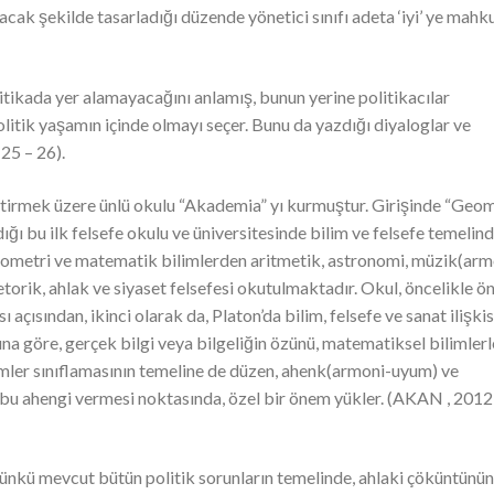
yacak şekilde tasarladığı düzende yönetici sınıfı adeta ‘iyi’ ye mah
itikada yer alamayacağını anlamış, bunun yerine politikacılar
olitik yaşamın içinde olmayı seçer. Bunu da yazdığı diyaloglar ve
25 – 26).
iştirmek üzere ünlü okulu “Akademia” yı kurmuştur. Girişinde “Geom
ığı bu ilk felsefe okulu ve üniversitesinde bilim ve felsefe temelind
geometri ve matematik bilimlerden aritmetik, astronomi, müzik(arm
etorik, ahlak ve siyaset felsefesi okutulmaktadır. Okul, öncelikle ö
çısından, ikinci olarak da, Platon’da bilim, felsefe ve sanat ilişkis
na göre, gerçek bilgi veya bilgeliğin özünü, matematiksel bilimlerl
imler sınıflamasının temeline de düzen, ahenk(armoni-uyum) ve
e bu ahengi vermesi noktasında, özel bir önem yükler. (AKAN , 2012 
günkü mevcut bütün politik sorunların temelinde, ahlaki çöküntünü