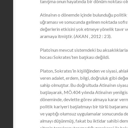
tanışma onun hayatında bir dönüm noktası ol
Atina’nın o dönemde içinde bulunduğu politik
uğraması ve sonucunda gelinen noktada sofistle
değerlerin etkisini yok etmeye yönelik tavır 
aramaya itmiştir. (AKAN , 2012 : 23).
Plato’nun mevcut sistemdeki bu aksaklıklarla 
hocası Sokrates’ten başkası değildi.
Platon, Sokrates’in kişiliğinden ve siyasi, a
veren adalet, erdem, bilgi, doğruluk gibi değer
sahip olmuştur. Bu doğrultuda Atina’nın siyas
başlayarak, MÖ.404 yılında Atina’nın yenilgi
döneminde, devlette görev almaya karar vermi
politik kariyeri başlatmayı bir türlü başar
ve yaptığı olumsuz uygulamalar sonucunda dev
almayı düşünmüş, fakat bu iktidar sahibi demo
sitenin tanrılarını tanımadığı gerekçesi ile 