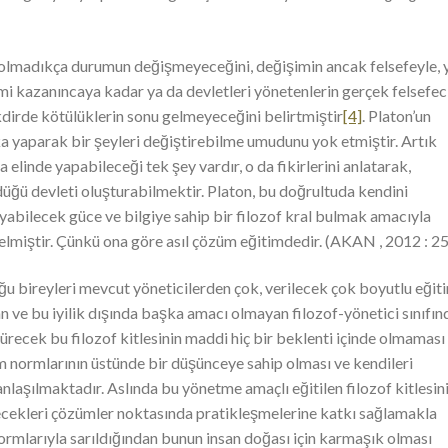
 olmadıkça durumun değişmeyeceğini, değişimin ancak felsefeyle, 
imi kazanıncaya kadar ya da devletleri yönetenlerin gerçek felsefec
kdirde kötülüklerin sonu gelmeyeceğini belirtmiştir
[4]
. Platon’un
ika yaparak bir şeyleri değiştirebilme umudunu yok etmiştir. Artık
elinde yapabileceği tek şey vardır, o da fikirlerini anlatarak,
ğü devleti oluşturabilmektir. Platon, bu doğrultuda kendini
ayabilecek güce ve bilgiye sahip bir filozof kral bulmak amacıyla
lmiştir. Çünkü ona göre asıl çözüm eğitimdedir. (AKAN , 2012 : 25
uğu bireyleri mevcut yöneticilerden çok, verilecek çok boyutlu eğit
an ve bu iyilik dışında başka amacı olmayan filozof-yönetici sınıfı
ürecek bu filozof kitlesinin maddi hiç bir beklenti içinde olmaması
m normlarının üstünde bir düşünceye sahip olması ve kendileri
nlaşılmaktadır. Aslında bu yönetme amaçlı eğitilen filozof kitlesin
recekleri çözümler noktasında pratikleşmelerine katkı sağlamakla
” normlarıyla sarıldığından bunun insan doğası için karmaşık olması