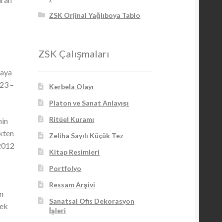
ZSK Orjinal Yağlıboya Tablo
ZSK Çalışmaları
caya
23 –
Kerbela Olayı
Platon ve Sanat Anlayışı
Ritüel Kuramı
nin
ekten
Zeliha Sayılı Küçük Tez
 2012
Kitap Resimleri
Portfolyo
Ressam Arşivi
an
Sanatsal Ofis Dekorasyon
cek
İşleri